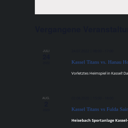
Vergangene Veranstalt
JULI
24.07.2022 | 08:00
-
17:00
24
Kassel Titans vs. Hanau H
2022
Vorletztes Heimspiel in Kassel! Da
AUG.
02.08.2020 | 15:00
-
18:00
2
Kassel Titans vs Fulda Sain
2020
Heisebach Sportanlage Kasse