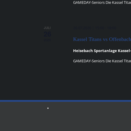
GAMEDAY-Seniors Die Kassel Titans
JULI
26.07.2020 | 15:00
-
18:00
26
Kassel Titans vs Offenbac
2020
Heisebach Sportanlage Kasse
GAMEDAY-Seniors Die Kassel Titans