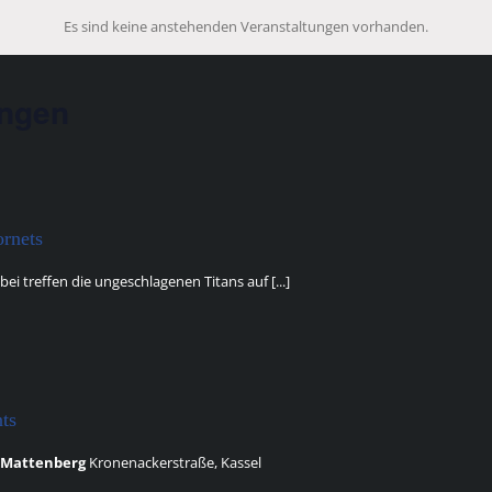
Es sind keine anstehenden Veranstaltungen vorhanden.
ungen
ornets
bei treffen die ungeschlagenen Titans auf [...]
ts
l-Mattenberg
Kronenackerstraße, Kassel