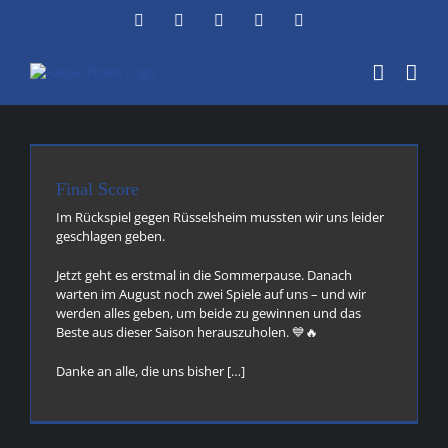
Zum
Facebook
Instagram
YouTube
Flickr
X
Inhalt
springen
Laden...
Final Score
Im Rückspiel gegen Rüsselsheim mussten wir uns leider
geschlagen geben.
Jetzt geht es erstmal in die Sommerpause. Danach
warten im August noch zwei Spiele auf uns – und wir
werden alles geben, um beide zu gewinnen und das
Beste aus dieser Saison herauszuholen. 💙🔥
Danke an alle, die uns bisher […]