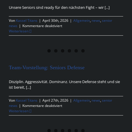
Unsere Seniors sind ready für den nächsten Fight – wir [...]
Von
Kassel Titans
|
April 30th, 2026
|
Allgemein
,
news
,
senior
für
news
|
Kommentare deaktiviert
AUSWÄRTS.
Weiterlesen
FOKUS.
VOLLGAS.
Team-Vorstellung: Seniors Defense
Disziplin. Aggressivität. Dominanz. Unsere Defense steht und sie
ist bereit, [...]
Von
Kassel Titans
|
April 27th, 2026
|
Allgemein
,
news
,
senior
für
news
|
Kommentare deaktiviert
Team-
Weiterlesen
Vorstellung:
Seniors
Defense