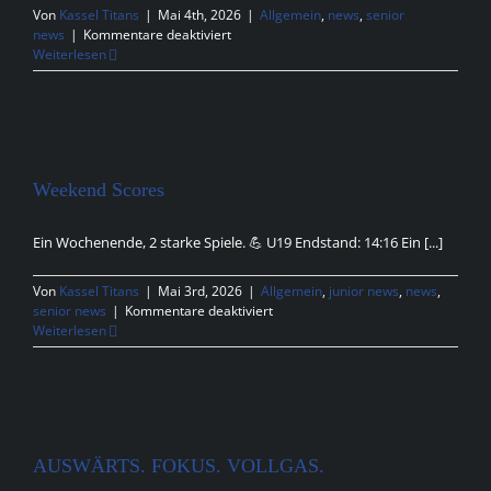
Von
Kassel Titans
|
Mai 4th, 2026
|
Allgemein
,
news
,
senior
für
news
|
Kommentare deaktiviert
Erstes
Weiterlesen
Heimspiel
der
Saison
Weekend Scores
Ein Wochenende, 2 starke Spiele. 💪 U19 Endstand: 14:16 Ein [...]
Von
Kassel Titans
|
Mai 3rd, 2026
|
Allgemein
,
junior news
,
news
,
für
senior news
|
Kommentare deaktiviert
Weekend
Weiterlesen
Scores
AUSWÄRTS. FOKUS. VOLLGAS.