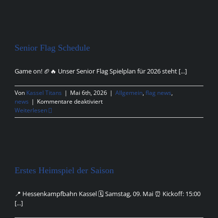
Senior Flag Schedule
Game on! 🏈🔥 Unser Senior Flag Spielplan für 2026 steht [...]
Von
Kassel Titans
|
Mai 6th, 2026
|
Allgemein
,
flag news
,
für
news
|
Kommentare deaktiviert
Senior
Weiterlesen
Flag
Schedule
Erstes Heimspiel der Saison
📍 Hessenkampfbahn Kassel 🗓️ Samstag, 09. Mai ⏰ Kickoff: 15:00
[...]