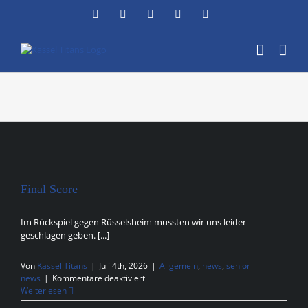
Zum
Facebook
Instagram
YouTube
Flickr
X
Inhalt
springen
Final Score
Im Rückspiel gegen Rüsselsheim mussten wir uns leider
geschlagen geben. [...]
Von
Kassel Titans
|
Juli 4th, 2026
|
Allgemein
,
news
,
senior
für
news
|
Kommentare deaktiviert
Final
Weiterlesen
Score