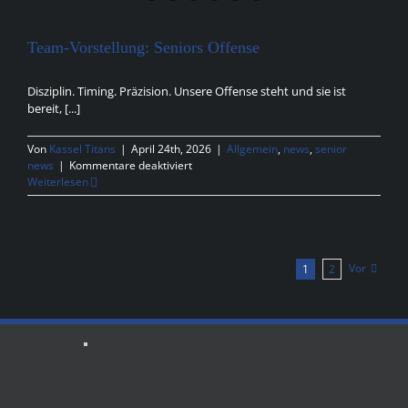
Team-Vorstellung: Seniors Offense
Disziplin. Timing. Präzision. Unsere Offense steht und sie ist
bereit, [...]
Von
Kassel Titans
|
April 24th, 2026
|
Allgemein
,
news
,
senior
für
news
|
Kommentare deaktiviert
Team-
Weiterlesen
Vorstellung:
Seniors
Offense
Vor
1
2