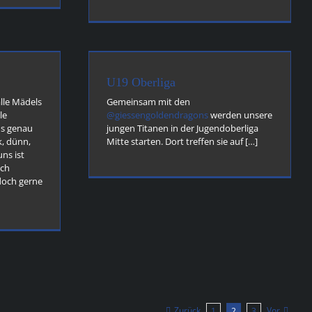
liga
 news
news
U19 Oberliga
alle Mädels
Gemeinsam mit den
le
@giessengoldendragons
werden unsere
ns genau
jungen Titanen in der Jugendoberliga
ck, dünn,
Mitte starten. Dort treffen sie auf […]
ns ist
uch
doch gerne
Zurück
Vor
1
2
3