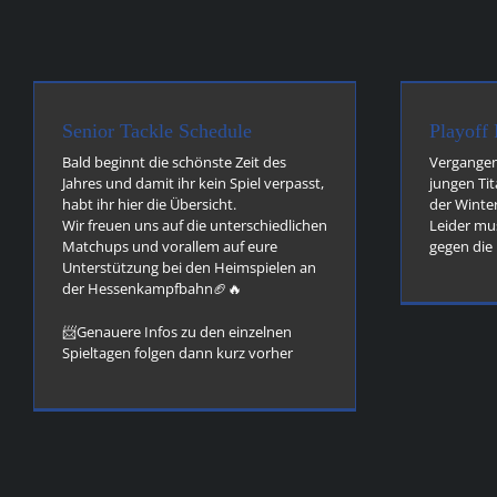
Playoff Results
Allgemein
flag news
junior news
news
Senior Tackle Schedule
Playoff 
Bald beginnt die schönste Zeit des
Vergangen
Jahres und damit ihr kein Spiel verpasst,
jungen Ti
habt ihr hier die Übersicht.
der Winter
Wir freuen uns auf die unterschiedlichen
Leider mus
Matchups und vorallem auf eure
gegen die
Unterstützung bei den Heimspielen an
der Hessenkampfbahn🏈🔥
📨Genauere Infos zu den einzelnen
Spieltagen folgen dann kurz vorher