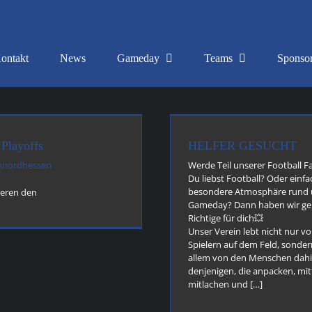
ontakt
News
Gameday
Teams
Sponso
Laden...
HELFER GESUCHT
Physio ge
Allgemein
news
Allgemein
 Playoffs
HELFER GESUCHT
nnordhessen
Werde Teil unserer Football F
Du liebst Football? Oder einfa
besondere Atmosphäre rund
ieren den
Gameday? Dann haben wir ge
Richtige für dich💥
Unser Verein lebt nicht nur v
Spielern auf dem Feld, sonder
allem von den Menschen dahi
denjenigen, die anpacken, mit
mitlachen und […]