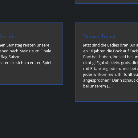
Damen Tryout
U19 Ober
Allgemein
damen news
news
Allgemein
junior
Results
Damen Tryout
en Samstag reisten unsere
Jetzt sind die Ladies dran! An 
tanen nach Mainz zum Finale
ab 16 Jahren die Bock auf Tack
flag-Saison.
Football haben, ihr seid bei u
sten sie sich im ersten Spiel
richtig! Egal ob klein, groß, di
mit Erfahrung oder ohne, bei u
jeder willkommen. Ihr fühlt e
angesprochen? Dann schaut 
bei unserem […]