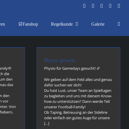
Facebook
Instagram
YouTube
Flickr
X
ren
🛒Fanshop
Regelkunde
Galerie
sucht
news
Physio gesucht
amily🫶
Physio für Gamedays gesucht! 🏈
ch die
 um den
Wir geben auf dem Feld alles und genau
nau das
dafür suchen wir dich!
Du hast Lust, unser Team an Spieltagen
on den
zu begleiten und uns mit deinem Know-
n vor
how zu unterstützen? Dann werde Teil
nter. Von
unserer Football-Family!
fiebern,
Ob Taping, Betreuung an der Sideline
oder einfach ein gutes Auge für unsere
[…]