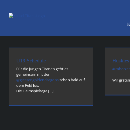
Zum
Inhalt
springen
K
Huskies Playoffs
Allgemein
news
U19 Schedule
Huskies
Für die jungen Titanen geht es
#imherze
gemeinsam mit den
@giessengoldendragons
schon bald auf
Wir gratul
dem Feld los.
Die Heimspieltage […]