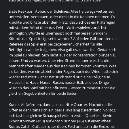
aufs Board bringen, und es blieb beim 15:13 zur Pause.
Erste Reaktion: Abbau der Sidelines. Alles halbwegs wetterfest
unterstellen, verstauen, oder direkt in die Kabinen nehmen. Es
krachte und blitzte über dem Platz, dazu schoss ein Platzregen
mit starkem Wind über das Feld – Weiterspielen zunächst
unmöglich. Würde es überhaupt nochmal besser werden?
Könnte das Spiel fortgesetzt werden? Auf jeden Fall konnten die
Referees das Spiel erst bei gegebener Sicherheit für alle
Beteiligten wieder freigeben. Also galt es, zu warten. Gedanklich
im Spiel zu bleiben. Sich nicht aus der Konzentration bringen zu
lassen. Und zu warten. Über eine Stunde dauerte es, bis die
Mannschaften wieder aus den Kabinen kommen konnten. Was
sie fanden, war ein abziehender Regen, auch der Wind hatte sich
wieder reduziert – aber natürlich stand nun eine völlig neue
Halbzeit ins Haus. Nasser Rasen, nasser Ball, all diese Dinge
würden das Spiel mit beeinflussen – waren zumindest aber die
gleichen Gegebenheiten für beide Seiten.
Kurzes Aufwärmen, dann ab ins dritte Quarter. Nachdem die
Offense der Titans sich ein paar Plays lang zurechtfand, vollzog
sich fast das gleiche Schauspiel wie im ersten Quarter – Kevin
Ekhorutomwen (#13) auf Anton Brinner (#5) auf einer Wheel
Route, Catch, Cutback, quer übers Feld und ab in die Endzone.