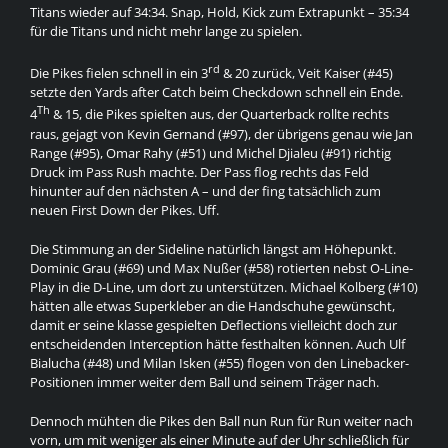
Titans wieder auf 34:34. Snap, Hold, Kick zum Extrapunkt – 35:34
für die Titans und nicht mehr lange zu spielen.
rd
Die Pikes fielen schnell in ein 3
& 20 zurück, Veit Kaiser (#45)
setzte den Yards after Catch beim Checkdown schnell ein Ende.
Th
4
& 15, die Pikes spielten aus, der Quarterback rollte rechts
raus, gejagt von Kevin Gernand (#97), der übrigens genau wie Jan
Range (#95), Omar Rahy (#51) und Michel Djialeu (#91) richtig
Druck im Pass Rush machte. Der Pass flog rechts das Feld
hinunter auf den nächsten A – und der fing tatsächlich zum
neuen First Down der Pikes. Uff.
Die Stimmung an der Sideline natürlich längst am Höhepunkt.
Dominic Grau (#69) und Max Nußer (#58) rotierten nebst O-Line-
Play in die D-Line, um dort zu unterstützen. Michael Kolberg (#10)
hätten alle etwas Superkleber an die Handschuhe gewünscht,
damit er seine klasse gespielten Deflections vielleicht doch zur
entscheidenden Interception hätte festhalten können. Auch Ulf
Bialucha (#48) und Milan Isken (#55) flogen von den Linebacker-
Positionen immer weiter dem Ball und seinem Träger nach.
Dennoch mühten die Pikes den Ball nun Run für Run weiter nach
vorn, um mit weniger als einer Minute auf der Uhr schließlich für