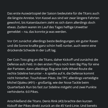
Das erste Auswärtsspiel der Saison bedeutete für die Titans auch
die längste Anreise. Von Kassel aus sind wir zwar längere Fahrten
gewohnt, bis Kaiserslautern zieht es sich dann allerdings doch
etwas. Zudem waren im Lauf des Tages heftige Unwetter
gemeldet – na, das konnte ja was werden.
Vor Ort zunächst allerdings beste Bedingungen; ein guter Rasen
und die Sonne knallte ganz schön heiß runter, auch wenn eine
drückende Schwüle in der Luft lag.
Der Coin Toss ging an die Titans, daher Kickoff und zunächst die
Defense aufs Feld. In den ersten Plays noch kein Big Play für eine
der Parteien, dann allerdings flog eine tiefe Wheel Route die
rechte Sideline herunter – A spielte auf A, die Defense kommt
nicht hinterher, Touchdown Pikes. Die TPC allerdings verteidigte
Michel Djialeu (#91) – großartig, wie der Nose Tackle beim
Quarterback Run bis fast zur Sideline mitgeht und zwei Punkte
verhinderte. 6:0 Pikes.
Anschließend die Titans. Denis Rink (#3) brachte den kurzen
Kickoff der Pikes direkt zurück an die 45 Yard-Linie. Und bereits