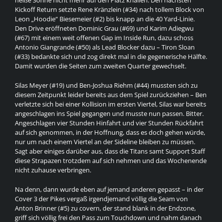
heiße Sonne nicht mehr auf den Platz knallen. Den nächsten
Kickoff Return setzte Rene Kränzlein (#34) nach tollem Block von
Leon „Hoodie“ Biesemeier (#2) bis knapp an die 40 Yard-Linie.
Den Drive eröffneten Dominic Grau (#69) und Karim Adiegwu
(#67) mit einem weit offenen Gap im Inside Run, dazu schoss
Antonio Giangrande (#50) als Lead Blocker dazu – Tiron Sloan
(#33) bedankte sich und zog direkt mal in die gegenerische Hälfte.
Damit wurden die Seiten zum zweiten Quarter gewechselt.
Silas Meyer (#19) und Ben-Joshua Riehm (#44) mussten sich zu
diesem Zeitpunkt leider bereits aus dem Spiel zurückziehen – Ben
verletzte sich bei einer Kollision im ersten Viertel, Silas war bereits
angeschlagen ins Spiel gegangen und musste nun passen. Bitter.
Angeschlagen vier Stunden Hinfahrt und vier Stunden Rückfahrt
auf sich genommen, in der Hoffnung, dass es doch gehen würde,
nur um nach einem Viertel an der Sideline bleiben zu müssen.
Sagt aber einiges darüber aus, dass die Titans samt Support Staff
diese Strapazen trotzdem auf sich nehmen und das Wochenende
nicht zuhause verbringen.
Na denn, dann wurde eben auf jemand anderen gepasst – in der
Cover 3 der Pikes vergaß irgendjemand völlig die Seam von
Anton Brinner (#5) zu covern, der stand blank in der Endzone,
griff sich völlig frei den Pass zum Touchdown und nahm danach