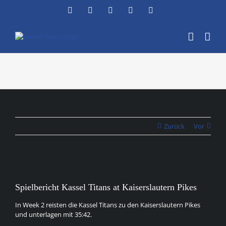
Zum
Facebook
Instagram
YouTube
Flickr
X
Inhalt
springen
Zurück
Vor
Zeige
grösseres
Spielbericht Kassel Titans at Kaiserslautern Pikes
Bild
In Week 2 reisten die Kassel Titans zu den Kaiserslautern Pikes
und unterlagen mit 35:42.