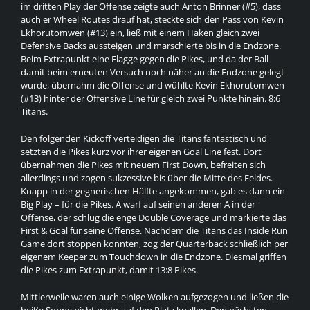
im dritten Play der Offense zeigte auch Anton Brinner (#5), dass
auch er Wheel Routes drauf hat, steckte sich den Pass von Kevin
Ekhorutomwen (#13) ein, ließ mit einem Haken gleich zwei
Defensive Backs aussteigen und marschierte bis in die Endzone.
Beim Extrapunkt eine Flagge gegen die Pikes, und da der Ball
damit beim erneuten Versuch noch näher an die Endzone gelegt
wurde, übernahm die Offense und wühlte Kevin Ekhorutomwen
(#13) hinter der Offensive Line für gleich zwei Punkte hinein. 8:6
Titans.
Den folgenden Kickoff verteidigen die Titans fantastisch und
setzten die Pikes kurz vor ihrer eigenen Goal Line fest. Dort
übernahmen die Pikes mit neuem First Down, befreiten sich
allerdings und zogen sukzessive bis über die Mitte des Feldes.
Knapp in der gegnerischen Hälfte angekommen, gab es dann ein
Big Play – für die Pikes. A warf auf seinen anderen A in der
Offense, der schlug die enge Double Coverage und markierte das
First & Goal für seine Offense. Nachdem die Titans das Inside Run
Game dort stoppen konnten, zog der Quarterback schließlich per
eigenem Keeper zum Touchdown in die Endzone. Diesmal griffen
die Pikes zum Extrapunkt, damit 13:8 Pikes.
Mittlerweile waren auch einige Wolken aufgezogen und ließen die