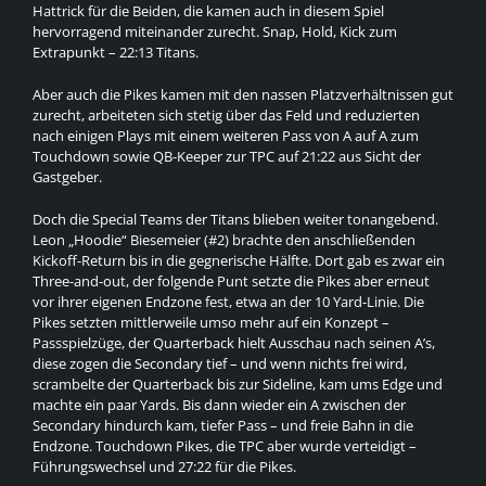
Hattrick für die Beiden, die kamen auch in diesem Spiel
hervorragend miteinander zurecht. Snap, Hold, Kick zum
Extrapunkt – 22:13 Titans.
Aber auch die Pikes kamen mit den nassen Platzverhältnissen gut
zurecht, arbeiteten sich stetig über das Feld und reduzierten
nach einigen Plays mit einem weiteren Pass von A auf A zum
Touchdown sowie QB-Keeper zur TPC auf 21:22 aus Sicht der
Gastgeber.
Doch die Special Teams der Titans blieben weiter tonangebend.
Leon „Hoodie“ Biesemeier (#2) brachte den anschließenden
Kickoff-Return bis in die gegnerische Hälfte. Dort gab es zwar ein
Three-and-out, der folgende Punt setzte die Pikes aber erneut
vor ihrer eigenen Endzone fest, etwa an der 10 Yard-Linie. Die
Pikes setzten mittlerweile umso mehr auf ein Konzept –
Passspielzüge, der Quarterback hielt Ausschau nach seinen A’s,
diese zogen die Secondary tief – und wenn nichts frei wird,
scrambelte der Quarterback bis zur Sideline, kam ums Edge und
machte ein paar Yards. Bis dann wieder ein A zwischen der
Secondary hindurch kam, tiefer Pass – und freie Bahn in die
Endzone. Touchdown Pikes, die TPC aber wurde verteidigt –
Führungswechsel und 27:22 für die Pikes.