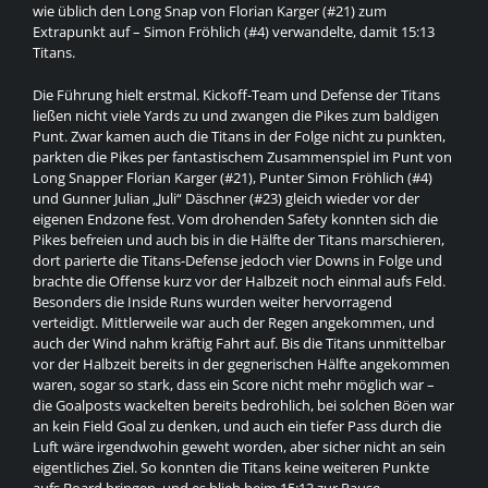
wie üblich den Long Snap von Florian Karger (#21) zum
Extrapunkt auf – Simon Fröhlich (#4) verwandelte, damit 15:13
Titans.
Die Führung hielt erstmal. Kickoff-Team und Defense der Titans
ließen nicht viele Yards zu und zwangen die Pikes zum baldigen
Punt. Zwar kamen auch die Titans in der Folge nicht zu punkten,
parkten die Pikes per fantastischem Zusammenspiel im Punt von
Long Snapper Florian Karger (#21), Punter Simon Fröhlich (#4)
und Gunner Julian „Juli“ Däschner (#23) gleich wieder vor der
eigenen Endzone fest. Vom drohenden Safety konnten sich die
Pikes befreien und auch bis in die Hälfte der Titans marschieren,
dort parierte die Titans-Defense jedoch vier Downs in Folge und
brachte die Offense kurz vor der Halbzeit noch einmal aufs Feld.
Besonders die Inside Runs wurden weiter hervorragend
verteidigt. Mittlerweile war auch der Regen angekommen, und
auch der Wind nahm kräftig Fahrt auf. Bis die Titans unmittelbar
vor der Halbzeit bereits in der gegnerischen Hälfte angekommen
waren, sogar so stark, dass ein Score nicht mehr möglich war –
die Goalposts wackelten bereits bedrohlich, bei solchen Böen war
an kein Field Goal zu denken, und auch ein tiefer Pass durch die
Luft wäre irgendwohin geweht worden, aber sicher nicht an sein
eigentliches Ziel. So konnten die Titans keine weiteren Punkte