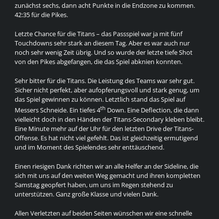
zunächst sechs, dann acht Punkte in die Endzone zu kommen.
42:35 für die Pikes.
Letzte Chance für die Titans – das Passspiel war ja mit fünf
Touchdowns sehr stark an diesem Tag. Aber es war auch nur
noch sehr wenig Zeit übrig. Und so wurde der letzte tiefe Shot
von den Pikes abgefangen, die das Spiel abknien konnten.
Sehr bitter für die Titans. Die Leistung des Teams war sehr gut.
Sicher nicht perfekt, aber aufopferungsvoll und stark genug, um
das Spiel gewinnen zu können. Letztlich stand das Spiel auf
th
Messers Schneide. Ein tiefes 4
Down. Eine Deflection, die dann
vielleicht doch in den Händen der Titans-Secondary kleben bleibt.
Eine Minute mehr auf der Uhr für den letzten Drive der Titans-
Offense. Es hat nicht viel gefehlt. Das ist gleichzeitig ermutigend
und im Moment des Spielendes sehr enttäuschend.
Einen riesigen Dank richten wir an alle Helfer an der Sideline, die
sich mit uns auf den weiten Weg gemacht und ihren kompletten
Samstag geopfert haben, um uns im Regen stehend zu
unterstützen. Ganz große Klasse und vielen Dank.
Allen Verletzten auf beiden Seiten wünschen wir eine schnelle