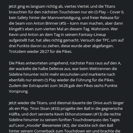
Jetzt ging es langsam richtig ab, viertes Viertel, und die Titans
brauchten für den nächsten Touchdown nur ein (!) Play – Cover 0,
kein Safety hinter der Mannverteidigung, und freier Release für
die Seam von Anton Brinner (#5) – kann man machen, aber dann
klingelt’s eben zum vierten Mal an diesem Tag. Wahnsinn. Wer
Kevin und Anton an dem Tag in seinem Fantasy-Lineup
aufgestellt hat, hat alles richtig gemacht. Versuch der TPC, um auf
drei Punkte davon zu ziehen, diese wurde aber abgefangen.
Trotzdem wieder 28:27 für die Pikes.
Die Pikes antworteten umgehend, nächster Pass raus auf den A,
der wackelte die halbe Defense aus, war beim Wettrennen die
Sideline hinunter nicht mehr einzuholen und markierte nach
ebenfalls nur einem (!) Play wieder die Führung für die Pikes.
Zudem der Extrapunkt zum 34:28 gab den Pikes sechs Punkte
Vorsprung.
Jetzt wieder die Titans, und diesmal dauerte der Drive auch länger
als ein Play. Tiron Sloan (#33) prügelte den Ball in die gegnerische
Hälfte, und dort servierte Kevin Ekhorutomwen (#13) die rechte
Sideline hinunter zu seinem fünften Touchdownpass des Tages
auf Leon „Hoodie“ Biesemeier (#2), der steckte sich den Ball
hinter seinem Cornerback zum Touchdown ein und brachte die