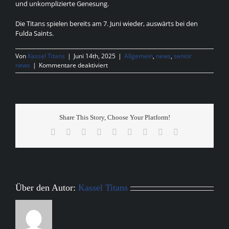
und unkomplizierte Genesung.
Die Titans spielen bereits am 7. Juni wieder, auswärts bei den
Fulda Saints.
Von
Kassel Titans
|
Juni 14th, 2025
|
Allgemein
,
news
,
senior
für
news
|
Kommentare deaktiviert
Spielbericht
Kassel
Titans
at
Kaiserslautern
Share This Story, Choose Your Platform!
Pikes
Facebook
X
Reddit
LinkedIn
WhatsApp
Tumblr
Pinterest
Vk
E-
Mail
Über den Autor:
Kassel Titans