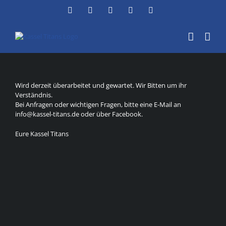
Zum
Facebook
Instagram
YouTube
Flickr
X
Inhalt
springen
Wird derzeit überarbeitet und gewartet. Wir Bitten um ihr
Verständnis.
Bei Anfragen oder wichtigen Fragen, bitte eine E-Mail an
info@kassel-titans.de oder über Facebook.
Eure Kassel Titans