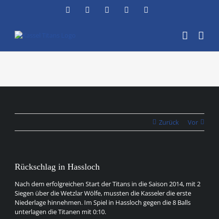
Zum
Facebook
Instagram
YouTube
Flickr
X
Inhalt
springen
Zurück
Vor
Rückschlag in Hassloch
Nach dem erfolgreichen Start der Titans in die Saison 2014, mit 2
Siegen über die Wetzlar Wölfe, mussten die Kasseler die erste
Niederlage hinnehmen. Im Spiel in Hassloch gegen die 8 Balls
unterlagen die Titanen mit 0:10.