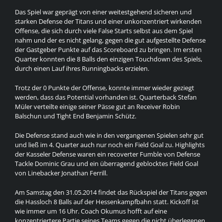
Das Spiel war geprägt von einer weitestgehend sicheren und
starken Defense der Titans und einer unkonzentriert wirkenden
Offense, die sich durch viele False Starts selbst aus dem Spiel
nahm und der es nicht gelang, gegen die gut aufgestellte Defense
der Gastgeber Punkte auf das Scoreboard zu bringen. Im ersten
Quarter konnten die 8 Balls den einzigen Touchdown des Spiels,
durch einen Lauf ihres Runningbacks erzielen.
Trotz der 0 Punkte der Offense, konnte immer wieder geziegt
werden, dass das Potential vorhanden ist. Quarterback Stefan
Müler verteilte einige seiner Pässe gut an Receiver Robin
Balschun und Tight End Benjamin Schütz.
Die Defense stand auch wie in den vergangenen Spielen sehr gut
und ließ im 4. Quarter auch nur noch ein Field Goal zu. Highlights
der Kasseler Defense waren ein recoverter Fumble von Defense
Tackle Dominic Grau und ein überragend geblocktes Field Goal
von Linebacker Jonathan Ferrill.
Am Samstag den 31.05.2014 findet das Rückspiel der Titans gegen
die Hassloch 8 Balls auf der Hessenkampfbahn statt. Kickoff ist
wie immer um 16 Uhr. Coach Okumus hofft auf eine
konzentriertere Partie seines Teams gegen die nicht überlegenen