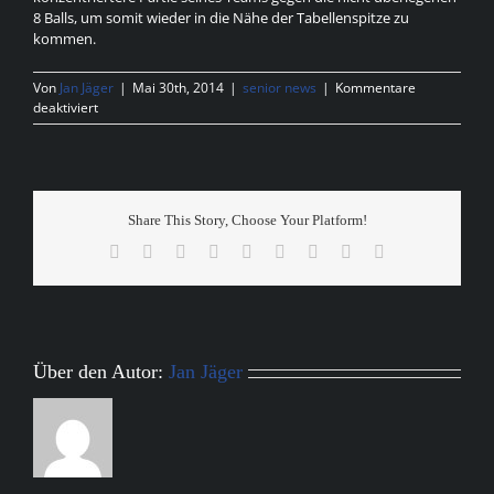
8 Balls, um somit wieder in die Nähe der Tabellenspitze zu
kommen.
Von
Jan Jäger
|
Mai 30th, 2014
|
senior news
|
Kommentare
für
deaktiviert
Rückschlag
in
Hassloch
Share This Story, Choose Your Platform!
Facebook
X
Reddit
LinkedIn
WhatsApp
Tumblr
Pinterest
Vk
E-
Mail
Über den Autor:
Jan Jäger