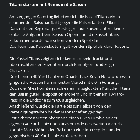
Titans starten mit Remis in die Saison
Am vergangen Samstag lieferten sich die Kassel Titans einen
spannenden Saisonauftakt gegen die Kaiserslautern Pikes.
Dass mit den Regionalliga-Absteigern aus Kaiserslautern keine
einfache Aufgabe beim Season Opener auf die Kassel Titans
zukommen würde, war schon vor dem Spiel klar.
Das Team aus Kaiserslautern galt vor dem Spiel als klarer Favorit.
Die Kassel Titans zeigten sich davon unbeeindruckt und
überraschten den Favoriten durch Kampfgeist und zeigten
Charakter.
Durch einen 40-Yard-Lauf von Quarterback Kevin Ekhorutomwen
gingen die Hessen früh im ersten Viertel mit 6:0 in Führung.
Doch die Pikes konnten nach einem missglückten Punt der Titans
den Ball in guter Feldposition erobern und mit einem 10-Yard-
Pass in die Endzone zum 6:6 ausgleichen.
Anschließend wurde die Partie bis zur Halbzeit von den
Verteidigungsreihen beider Mannschaften geprägt.
Erst sicherte Karsten Akermann einen Pikes Fumble an der
eigenen 40-Yard-Linie und kurz vor Ende des zweiten Viertels
konnte Mark Möbus den Ball durch eine Interception an der
gegnerischen 40-Yard-Linie zurückerobern.