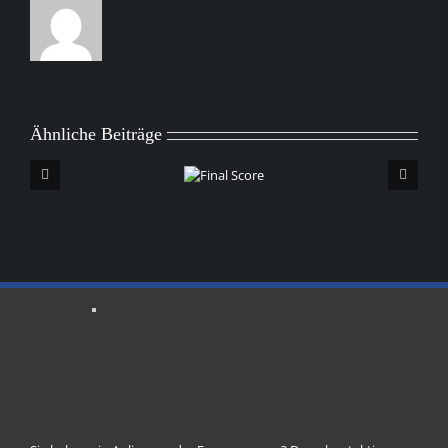
Ähnliche Beiträge
Erst
Final
Score