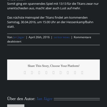
Somit ging ein spannendes Spiel mit 13:13 für die Titans zwar nur
unentschieden aus, macht aber auch Lust auf mehr.
Das nächste Heimspiel der Titans findet am kommenden
Samstag, 30.04.2016, um 15.00 Uhr an der Hessenkampfbahn
statt.
Von
Jan Jäger
|
April 26th, 2016
|
senior news
|
Kommentare
für
deaktiviert
Spielbericht
zum
ersten
Heimspiel
der
Share This Story, Choose Your Platform!
Kassel
Titans
Facebook
X
Reddit
LinkedIn
WhatsApp
Tumblr
Pinterest
Vk
E-
Mail
Über den Autor:
Jan Jäger