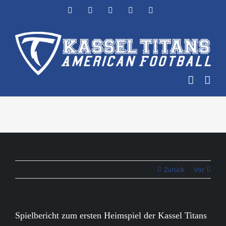
Zum
Facebook
Instagram
YouTube
Flickr
X
Inhalt
springen
Zurück
Vor
Spielbericht zum ersten Heimspiel der Kassel Titans