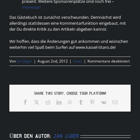
präsent. Weitere Sponsorenplätze sind noch frei –
Interesse?
Das Gästebuch ist zunächst verschwunden. Demnächst wird
allerdings stattdessen eine Kommentarfunktion eingebaut, mit
der Du direkte Kritik zu den Artikeln abgeben kannst.
Wir hoffen, dass die Änderungen gut ankommen und wünschen
weiterhin viel Spaß beim Surfen auf www.kassel-titans.de!
für
Von
Jan Jäger
|
August 2nd, 2012
|
news
|
Kommentare deaktiviert
Übera
der
Home
–
Verbe
Share This Story, Choose Your Platform!
unter
der
Facebook
X
Reddit
LinkedIn
WhatsApp
Tumblr
Pinterest
Vk
E-
Haub
Mail
Über den Autor:
Jan Jäger