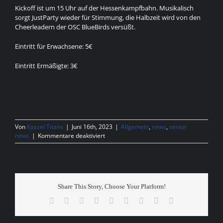
Kickoff ist um 15 Uhr auf der Hessenkampfbahn. Musikalisch
sorgt JustParty wieder für Stimmung, die Halbzeit wird von den
Cheerleadern der OSC BlueBirds versüßt.
Eintritt für Erwachsene: 5€
Eintritt Ermäßigte: 3€
Von
Kassel Titans
|
Juni 16th, 2023
|
Allgemein
,
news
,
senior
für
news
|
Kommentare deaktiviert
5.
Gameday
in
der
Regio
Share This Story, Choose Your Platform!
Facebook
X
Reddit
LinkedIn
WhatsApp
Tumblr
Pinterest
Vk
E-
Mail