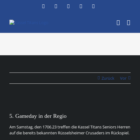
Zum
Facebook
Instagram
YouTube
Flickr
X
Inhalt
springen
Zurück
Vor
Zeige
grösseres
5. Gameday in der Regio
Bild
Am Samstag, den 1706.23 treffen die Kassel Titans Seniors Herren
auf die bereits bekannten Rüsselsheimer Crusaders im Rückspiel.