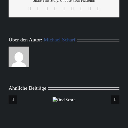
Share This Story, Choose Your Platform!
Facebook
X
Reddit
LinkedIn
WhatsApp
Tumblr
Pinterest
Vk
E-
Mail
Über den Autor:
Michael Scharf
Ähnliche Beiträge
Final
Score