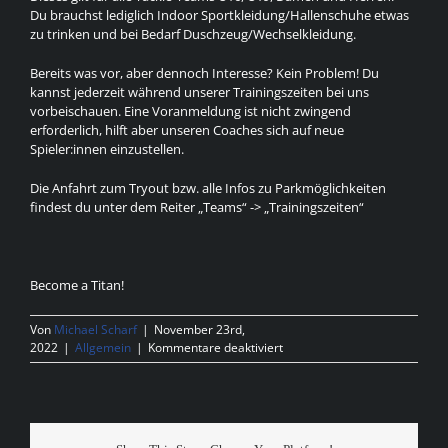
Du brauchst lediglich Indoor Sportkleidung/Hallenschuhe etwas
zu trinken und bei Bedarf Duschzeug/Wechselkleidung.
Bereits was vor, aber dennoch Interesse? Kein Problem! Du
kannst jederzeit während unserer Trainingszeiten bei uns
vorbeischauen. Eine Voranmeldung ist nicht zwingend
erforderlich, hilft aber unseren Coaches sich auf neue
Spieler:innen einzustellen.
Die Anfahrt zum Tryout bzw. alle Infos zu Parkmöglichkeiten
findest du unter dem Reiter „Teams“ -> „Trainingszeiten“
Become a Titan!
Von
Michael Scharf
|
November 23rd,
für
2022
|
Allgemein
|
Kommentare deaktiviert
All
Tackle
Tryout
25.11.2022