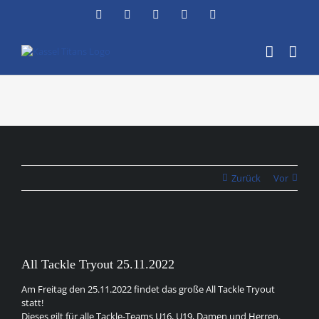
Zum
Facebook
Instagram
YouTube
Flickr
X
Inhalt
springen
Zurück
Vor
Zeige
grösseres
All Tackle Tryout 25.11.2022
Bild
Am Freitag den 25.11.2022 findet das große All Tackle Tryout
statt!
Dieses gilt für alle Tackle-Teams U16, U19, Damen und Herren.