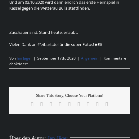
Und am 03.10.2020 wird dann endlich das erste Heimspiel in
Kassel gegen die Wetterau Bulls stattfinden.
Zuschauer sind, Stand heute, erlaubt.
Vielen Dank an @zibart.de für die super Fotos!🔥📸
Von
Jan Jäger
|
September 17th, 2020
|
Allgemein
|
Kommentare
für
deaktiviert
Erstes
Spiel
–
Erster
Sieg
Share This Story, Choose Your Platform!
🙌🏼
🏈
Facebook
X
Reddit
LinkedIn
WhatsApp
Tumblr
Pinterest
Vk
E-
Mail
Über den Autor:
Jan Jäger