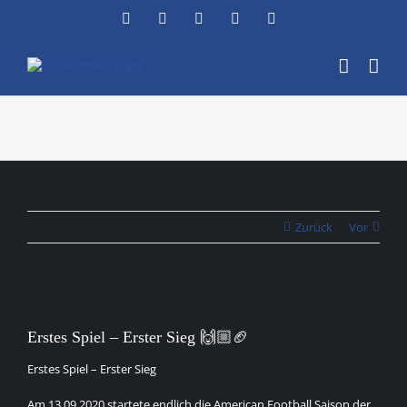
Zum
Facebook
Instagram
YouTube
Flickr
X
Inhalt
springen
Zurück
Vor
Zeige
grösseres
Erstes Spiel – Erster Sieg 🙌🏼🏈
Bild
Erstes Spiel – Erster Sieg
Am 13.09.2020 startete endlich die American Football Saison der