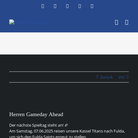
Zum
Facebook
Instagram
YouTube
Flickr
X
Inhalt
springen
Zurück
Vor
Zeige
grösseres
Herren Gameday Ahead
Bild
Der nächste Spieltag steht an! 🏈
Am Samstag, 07.06.2025 reisen unsere Kassel Titans nach Fulda,
um sich den Fulda Saints erneut zu stellen.