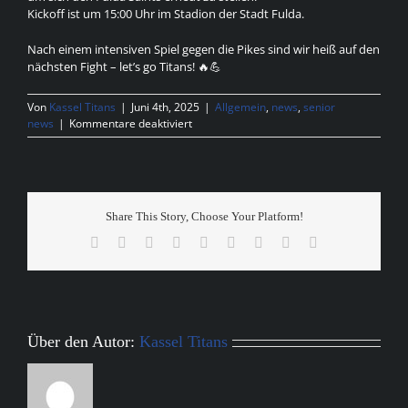
Kickoff ist um 15:00 Uhr im Stadion der Stadt Fulda.
Nach einem intensiven Spiel gegen die Pikes sind wir heiß auf den
nächsten Fight – let’s go Titans! 🔥💪
Von
Kassel Titans
|
Juni 4th, 2025
|
Allgemein
,
news
,
senior
für
news
|
Kommentare deaktiviert
Herren
Gameday
Ahead
Share This Story, Choose Your Platform!
Facebook
X
Reddit
LinkedIn
WhatsApp
Tumblr
Pinterest
Vk
E-
Mail
Über den Autor:
Kassel Titans