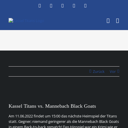
Zum
Facebook
Instagram
YouTube
Flickr
X
Inhalt
springen
Zurück
Vor
Zeige
grösseres
Kassel Titans vs. Mannebach Black Goats
Bild
Am 11.06.2022 findet um 15:00 das nächste Heimspiel der Titans
statt. Gegner; niemand geringerer als die Mannebach Black Goats
in einem Back-to-back rematch! Das Hinspiel war ein Krimi wie er