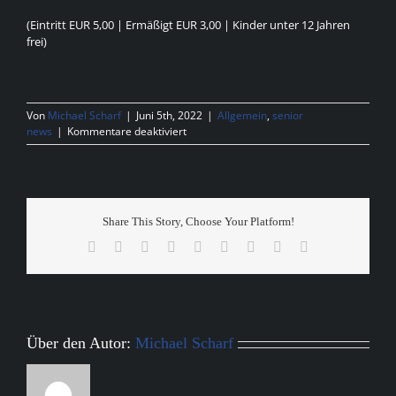
(Eintritt EUR 5,00 | Ermäßigt EUR 3,00 | Kinder unter 12 Jahren
frei)
Von
Michael Scharf
|
Juni 5th, 2022
|
Allgemein
,
senior
für
news
|
Kommentare deaktiviert
Kassel
Titans
vs.
Mannebach
Black
Share This Story, Choose Your Platform!
Goats
Facebook
X
Reddit
LinkedIn
WhatsApp
Tumblr
Pinterest
Vk
E-
Mail
Über den Autor:
Michael Scharf