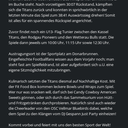
im Buche steht. Nach vorzeitigem 30:07 Rückstand, kämpften
sich die Titans zurück und konnten in sprichwörtlich in der
letzten Minute das Spiel zum 38:41 Auswärtssieg drehen! Somit
ist alles für ein spannendes Rückspiel angerichtet.
Zuvor findet noch ein U13- Flag Tunier zwischen den Kassel
Titans, den Rodgau Pioneers und den Wetterau Bulls statt. Die
Spiele dann jeweils um 10:00 Uhr, 11:15 Uhr sowie 12:30 Uhr.
Austragungsort ist der Sportplatz am Donarbrunnen.
Eingefleischte Footballfans wissen aus dem Vorjahr noch; man
steht fast am Spielfeldrand, ist aber aufgefordert sich u.U. eine
eigene Sitzmöglichkeit mitzubringen.
Kulinarisch setzten die Titans diesmal auf Nachhaltige Kost. Mit
der Fit Food Box kommen leckere Bowls und Wraps zum Spiel.
Wer nur was snacken will, darf sich bei Candy Cowboy American
Sweets gönnen, oder sich durch das Sammelsurium von Hütt-
und Fritzgetränken durchprobieren. Natürlich sind auch wieder
die Cheerleader von den OSC Vellmar Bluebirds dabei, welche
dem Spiel zu den Klängen vom DJ Gespann Just Party einheizen!
Kommt vorbei und feiert mit uns den besten Sport der Welt!