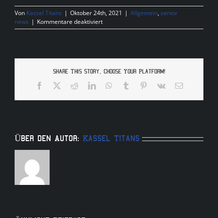
Von
Kassel Titans
|
Oktober 24th, 2021
|
Allgemein
,
senior
für
news
|
Kommentare deaktiviert
LADYS
TRYOUT
06.11.21
14
Uhr
Share This Story, Choose Your Platform!
Facebook
X
Reddit
LinkedIn
WhatsApp
Tumblr
Pinterest
Vk
E-
Mail
Über den Autor:
Kassel Titans