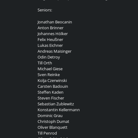
Seniors:
Jonathan Beocanin
Anton Brinner
Johannes Hölker
Felix Heußner
Lukas Eichner
Andreas Maisinger
Odin Detroy
Till Orth
Michael Giese
Sven Reinke
Kolja Czerwinski
Carsten Badouin
Steffen Kaden
Steven Fischer
Sebastian Zublewitz
Konstantin Kellermann
Dominic Grau
Christoph Dumat
Oliver Blanquett
Till Penrod