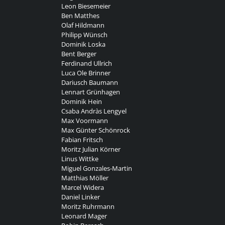
Leon Biesemeier
Ben Matthes
Olaf Hildmann
Philipp Wünsch
Dominik Loska
Bent Berger
Ferdinand Ullrich
Luca Ole Brinner
Dariusch Baumann
Lennart Grünhagen
Dominik Hein
Csaba Andràs Lengyel
Max Voormann
Max Günter Schönrock
Fabian Fritsch
Moritz Julian Körner
Linus Wittke
Miguel Gonzales-Martin
Matthias Möller
Marcel Widera
Daniel Linker
Moritz Ruhrmann
Leonard Mager