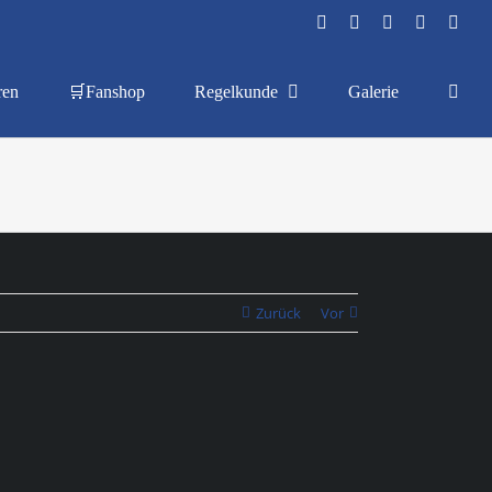
Facebook
Instagram
YouTube
Flickr
X
ren
🛒Fanshop
Regelkunde
Galerie
Zurück
Vor