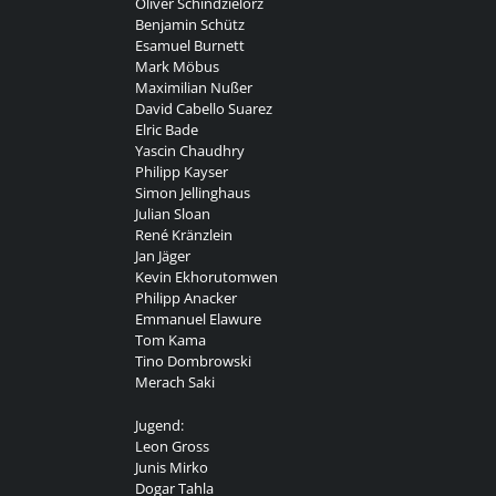
Oliver Schindzielorz
Benjamin Schütz
Esamuel Burnett
Mark Möbus
Maximilian Nußer
David Cabello Suarez
Elric Bade
Yascin Chaudhry
Philipp Kayser
Simon Jellinghaus
Julian Sloan
René Kränzlein
Jan Jäger
Kevin Ekhorutomwen
Philipp Anacker
Emmanuel Elawure
Tom Kama
Tino Dombrowski
Merach Saki
Jugend:
Leon Gross
Junis Mirko
Dogar Tahla