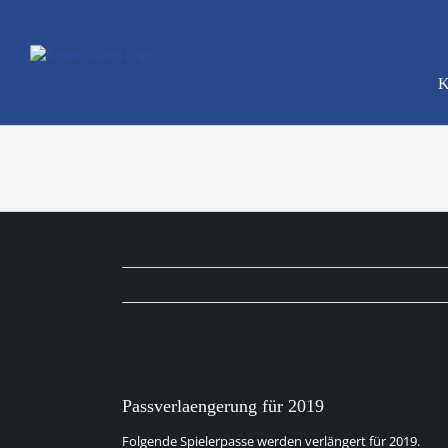
Zum
Inhalt
springen
K
Zeige
grösseres
Passverlaengerung für 2019
Bild
Folgende Spielerpasse werden verlängert für 2019.