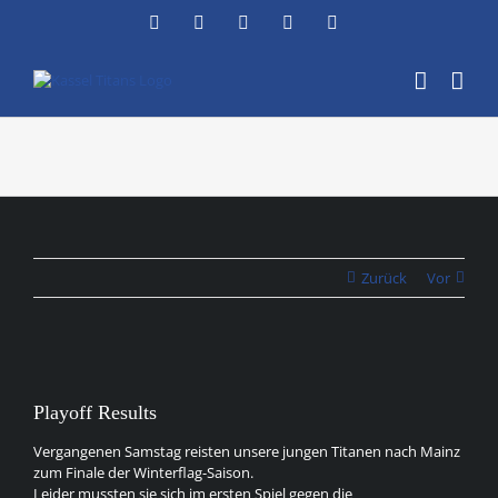
Zum
Facebook
Instagram
YouTube
Flickr
X
Inhalt
springen
Zurück
Vor
Zeige
grösseres
Playoff Results
Bild
Vergangenen Samstag reisten unsere jungen Titanen nach Mainz
zum Finale der Winterflag-Saison.
Leider mussten sie sich im ersten Spiel gegen die