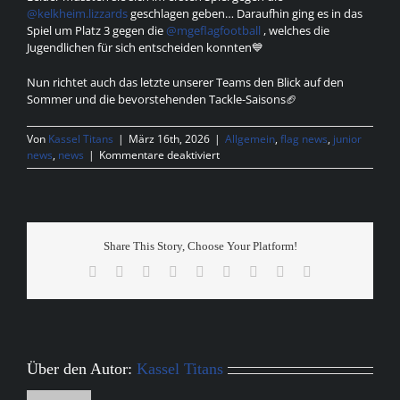
@kelkheim.lizzards
geschlagen geben… Daraufhin ging es in das
Spiel um Platz 3 gegen die
@mgeflagfootball
, welches die
Jugendlichen für sich entscheiden konnten💙
Nun richtet auch das letzte unserer Teams den Blick auf den
Sommer und die bevorstehenden Tackle-Saisons🏈
Von
Kassel Titans
|
März 16th, 2026
|
Allgemein
,
flag news
,
junior
für
news
,
news
|
Kommentare deaktiviert
Playoff
Results
Share This Story, Choose Your Platform!
Facebook
X
Reddit
LinkedIn
WhatsApp
Tumblr
Pinterest
Vk
E-
Mail
Über den Autor:
Kassel Titans