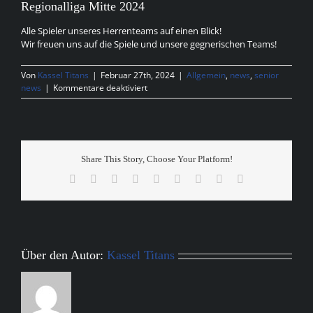
Regionalliga Mitte 2024
Bild
Alle Spieler unseres Herrenteams auf einen Blick!
Wir freuen uns auf die Spiele und unsere gegnerischen Teams!
Von
Kassel Titans
|
Februar 27th, 2024
|
Allgemein
,
news
,
senior
für
news
|
Kommentare deaktiviert
Regionalliga
Mitte
2024
Share This Story, Choose Your Platform!
Facebook
X
Reddit
LinkedIn
WhatsApp
Tumblr
Pinterest
Vk
E-
Mail
Über den Autor:
Kassel Titans