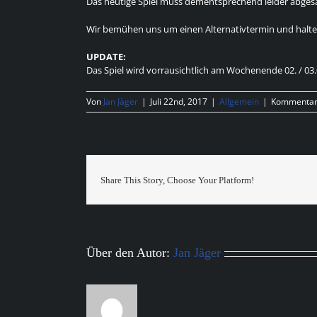
Das heutige Spiel muss dementsprechend leider abges
Wir bemühen uns um einen Alternativtermin und halt
UPDATE:
Das Spiel wird vorrausichtlich am Wochenende 02. / 03
Von
Jan Jäger
|
Juli 22nd, 2017
|
Allgemein
|
Kommentare
Share This Story, Choose Your Platform!
Über den Autor:
Jan Jäger