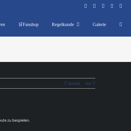
Facebook
Instagram
YouTube
Flickr
X
ren
🛒Fanshop
Regelkunde
Galerie
Zurück
Vor
ute zu bespielen.