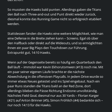
So mussten die Hawks bald punten. Allerdings gaben die Titans
den Ball nach Three-and-out und Punt direkt wieder zurück,
diesmal konnte das Running Game nicht so erfolgreich etabliert
werden.
Stattdessen fanden die Hawks eine weitere Möglichkeit, wie man
eine Defense in die Breite ziehen kann – Screens. Egal ob über
den Halfback oder direkt auf die Wideouts, und so ermöglichten
ihnen ein paar Big Plays den Touchdown zur Führung.
Extrapunkt gut, 14:10 Hawks.
Wenn auf der Gegenseite bereits so häufig ein Quarterback den
Ball läuft – immobil war Kevin Ekhorutomwen (#13) noch nie. Mit
ein paar seiner eigenen Läufe brachte er die nächste
Abwechslung in die offensiven Playcalls. In jedem Drive wurde so
immer etwas Neues getestet und ins Spiel eingebaut. Nach ein
paar Runs standen die Titans bald an der Red Zone, dort
allerdings blieben die Pässe Richtung Endzone unvollständig.
Nächstes Field Goal, diesmal nur aus 30 Yards – Florian Karger
(#21) auf Anton Brinner (#5), Simon Fröhlich (#4) bedankte sich –
nur noch 14:13 für die Hawks.