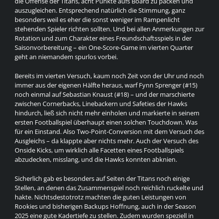
die Offense der Titans, acht Punkte aufs Board zu packen und
auszugleichen. Entsprechend natürlich die Stimmung, ganz
besonders weil es eher die sonst weniger im Rampenlicht
stehenden Spieler richten sollten. Und bei allen Anmerkungen zur
Rotation und zum Charakter eines Freundschaftsspiels in der
Saisonvorbereitung – ein One-Score-Game im vierten Quarter
geht an niemandem spurlos vorbei.
Bereits im vierten Versuch, kaum noch Zeit von der Uhr und noch
immer aus der eigenen Hälfte heraus, warf Fynn Sprenger (#15)
noch einmal auf Sebastian Knaust (#18) – und der marschierte
zwischen Cornerbacks, Linebackern und Safeties der Hawks
hindurch, ließ sich nicht mehr einholen und markierte in seinem
ersten Footballspiel überhaupt einen solchen Touchdown. Was
für ein Einstand. Also Two-Point-Conversion mit dem Versuch des
Ausgleichs – da klappte aber nichts mehr. Auch der Versuch des
Onside Kicks, um wirklich alle Facetten eines Footballspiels
abzudecken, misslang, und die Hawks konnten abknien.
Sicherlich gab es besonders auf Seiten der Titans noch einige
Stellen, an denen das Zusammenspiel noch reichlich ruckelte und
hakte. Nichtsdestotrotz machten die guten Leistungen von
Rookies und bisherigen Backups Hoffnung, auch in der Season
2025 eine gute Kadertiefe zu stellen. Zudem wurden speziell in