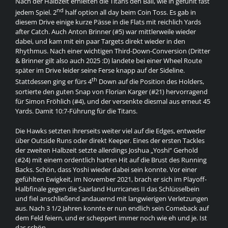
Nach der Halbzeit erhielten die Titans den Ball, wie in gefühlt fast
nd
jedem Spiel. 2
half option all day beim Coin Toss. Es gab in
diesem Drive einige kurze Pässe in die Flats mit reichlich Yards
after Catch. Auch Anton Brinner (#5) war mittlerweile wieder
dabei, und kam mit ein paar Targets direkt wieder in den
Rhythmus. Nach einer wichtigen Third-Down-Conversion (Dritter
& Brinner gilt also auch 2025 :D) landete bei einer Wheel Route
später im Drive leider seine Ferse knapp auf der Sideline.
th
Stattdessen ging er fürs 4
Down auf die Position des Holders,
sortierte den guten Snap von Florian Karger (#21) hervorragend
für Simon Fröhlich (#4), und der versenkte diesmal aus erneut 45
Yards. Damit 10:7-Führung für die Titans.
Die Hawks setzten ihrerseits weiter viel auf die Edges, entweder
über Outside Runs oder direkt Keeper. Eines der ersten Tackles
der zweiten Halbzeit setzte allerdings Joshua „Yoshi“ Gerhold
(#24) mit einem ordentlich harten Hit auf die Brust des Running
Backs. Schön, dass Yoshi wieder dabei sein konnte. Vor einer
gefühlten Ewigkeit, im November 2021, brach er sich im Playoff-
Halbfinale gegen die Saarland Hurricanes II das Schlüsselbein
und fiel anschließend andauernd mit langwierigen Verletzungen
aus. Nach 3 1/2 Jahren konnte er nun endlich sein Comeback auf
dem Feld feiern, und er scheppert immer noch wie eh und je. Ist
das schön.