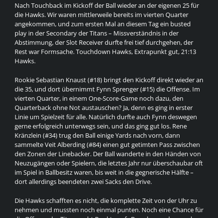
Nach Touchback im Kickoff der Ball wieder an der eigenen 25 für
die Hawks. Wir waren mittlerweile bereits im vierten Quarter
angekommen, und zum ersten Mal an diesem Tag ein busted
play in der Secondary der Titans – Missverständnis in der
Abstimmung, der Slot Receiver durfte frei tief durchgehen, der
Rest war Formsache. Touchdown Hawks, Extrapunkt gut, 21:13
Hawks.
Rookie Sebastian Knaust (#18) bringt den Kickoff direkt wieder an
die 35, und dort übernimmt Fynn Sprenger (#15) die Offense. Im
vierten Quarter, in einem One-Score-Game noch dazu, den
Quarterback ohne Not austauschen? Ja, denn es ging in erster
Linie um Spielzeit für alle. Natürlich durfte auch Fynn deswegen
gerne erfolgreich unterwegs sein, und das ging gut los. Rene
Kränzlein (#34) trug den Ball einige Yards nach vorn, dann
sammelte Veit Alberding (#84) einen gut getimten Pass zwischen
den Zonen der Linebacker. Der Ball wanderte in den Händen von
Neuzugängen oder Spielern, die letztes Jahr nur überschaubar oft
im Spiel in Ballbesitz waren, bis weit in die gegnerische Hälfte –
dort allerdings beendeten zwei Sacks den Drive.
Die Hawks schafften es nicht, die komplette Zeit von der Uhr zu
nehmen und mussten noch einmal punten. Noch eine Chance für