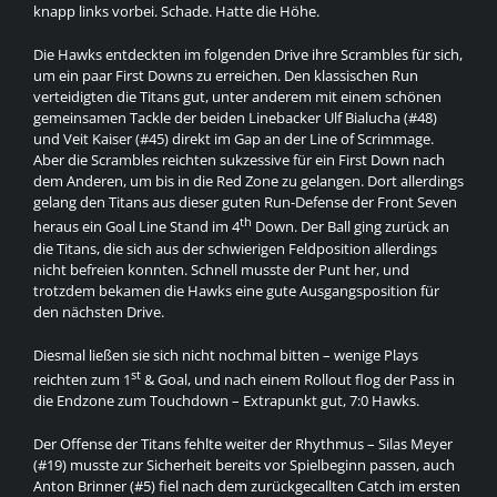
knapp links vorbei. Schade. Hatte die Höhe.
Die Hawks entdeckten im folgenden Drive ihre Scrambles für sich,
um ein paar First Downs zu erreichen. Den klassischen Run
verteidigten die Titans gut, unter anderem mit einem schönen
gemeinsamen Tackle der beiden Linebacker Ulf Bialucha (#48)
und Veit Kaiser (#45) direkt im Gap an der Line of Scrimmage.
Aber die Scrambles reichten sukzessive für ein First Down nach
dem Anderen, um bis in die Red Zone zu gelangen. Dort allerdings
gelang den Titans aus dieser guten Run-Defense der Front Seven
th
heraus ein Goal Line Stand im 4
Down. Der Ball ging zurück an
die Titans, die sich aus der schwierigen Feldposition allerdings
nicht befreien konnten. Schnell musste der Punt her, und
trotzdem bekamen die Hawks eine gute Ausgangsposition für
den nächsten Drive.
Diesmal ließen sie sich nicht nochmal bitten – wenige Plays
st
reichten zum 1
& Goal, und nach einem Rollout flog der Pass in
die Endzone zum Touchdown – Extrapunkt gut, 7:0 Hawks.
Der Offense der Titans fehlte weiter der Rhythmus – Silas Meyer
(#19) musste zur Sicherheit bereits vor Spielbeginn passen, auch
Anton Brinner (#5) fiel nach dem zurückgecallten Catch im ersten