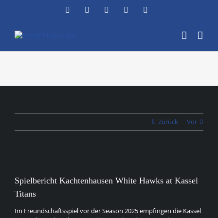
Zum
Facebook
Instagram
YouTube
Flickr
X
Inhalt
springen
Zurück
Vor
Zeige
grösseres
Spielbericht Kachtenhausen White Hawks at Kassel
Bild
Titans
Im Freundschaftsspiel vor der Season 2025 empfingen die Kassel