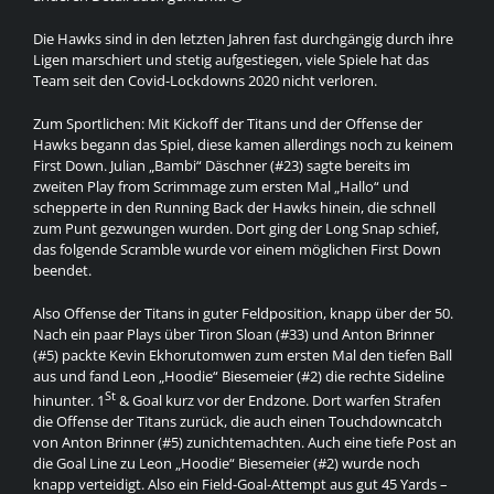
Die Hawks sind in den letzten Jahren fast durchgängig durch ihre
Ligen marschiert und stetig aufgestiegen, viele Spiele hat das
Team seit den Covid-Lockdowns 2020 nicht verloren.
Zum Sportlichen: Mit Kickoff der Titans und der Offense der
Hawks begann das Spiel, diese kamen allerdings noch zu keinem
First Down. Julian „Bambi“ Däschner (#23) sagte bereits im
zweiten Play from Scrimmage zum ersten Mal „Hallo“ und
schepperte in den Running Back der Hawks hinein, die schnell
zum Punt gezwungen wurden. Dort ging der Long Snap schief,
das folgende Scramble wurde vor einem möglichen First Down
beendet.
Also Offense der Titans in guter Feldposition, knapp über der 50.
Nach ein paar Plays über Tiron Sloan (#33) und Anton Brinner
(#5) packte Kevin Ekhorutomwen zum ersten Mal den tiefen Ball
aus und fand Leon „Hoodie“ Biesemeier (#2) die rechte Sideline
St
hinunter. 1
& Goal kurz vor der Endzone. Dort warfen Strafen
die Offense der Titans zurück, die auch einen Touchdowncatch
von Anton Brinner (#5) zunichtemachten. Auch eine tiefe Post an
die Goal Line zu Leon „Hoodie“ Biesemeier (#2) wurde noch
knapp verteidigt. Also ein Field-Goal-Attempt aus gut 45 Yards –