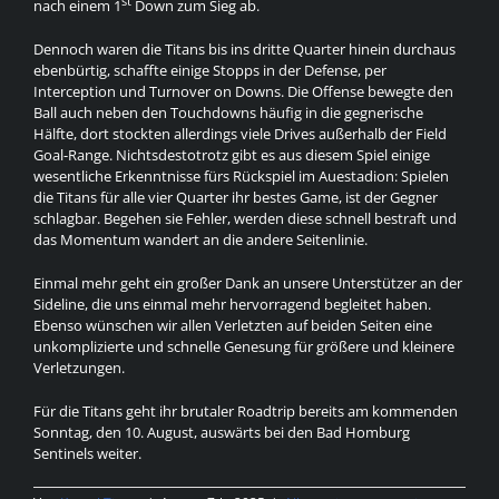
st
nach einem 1
Down zum Sieg ab.
Dennoch waren die Titans bis ins dritte Quarter hinein durchaus
ebenbürtig, schaffte einige Stopps in der Defense, per
Interception und Turnover on Downs. Die Offense bewegte den
Ball auch neben den Touchdowns häufig in die gegnerische
Hälfte, dort stockten allerdings viele Drives außerhalb der Field
Goal-Range. Nichtsdestotrotz gibt es aus diesem Spiel einige
wesentliche Erkenntnisse fürs Rückspiel im Auestadion: Spielen
die Titans für alle vier Quarter ihr bestes Game, ist der Gegner
schlagbar. Begehen sie Fehler, werden diese schnell bestraft und
das Momentum wandert an die andere Seitenlinie.
Einmal mehr geht ein großer Dank an unsere Unterstützer an der
Sideline, die uns einmal mehr hervorragend begleitet haben.
Ebenso wünschen wir allen Verletzten auf beiden Seiten eine
unkomplizierte und schnelle Genesung für größere und kleinere
Verletzungen.
Für die Titans geht ihr brutaler Roadtrip bereits am kommenden
Sonntag, den 10. August, auswärts bei den Bad Homburg
Sentinels weiter.