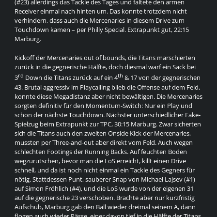
(#23) allerdings das Tackle des Tages und faltete den armen
Receiver einmal nach hinten um. Das konnte trotzdem nicht
verhindern, dass auch die Mercenaries in diesem Drive zum
Touchdown kamen – per Philly Special. Extrapunkt gut, 22:15
Marburg.
Kickoff der Mercenaries out of bounds, die Titans marschierten
zurück in die gegnerische Hälfte, doch diesmal warf ein Sack bei
rd
th
3
Down die Titans zurück auf ein 4
& 17 von der gegnerischen
43. Brutal aggressiv im Playcalling blieb die Offense auf dem Feld,
konnte diese Megadistanz aber nicht bewältigen. Die Mercenaries
sorgten definitiv für den Momentum-Switch: Nur ein Play und
schon der nächste Touchdown. Nächster unterschiedlicher Fake-
Spielzug beim Extrapunkt zur TPC, 30:15 Marburg. Zwar sicherten
sich die Titans auch den zweiten Onside Kick der Mercenaries,
mussten per Three-and-out aber direkt vom Feld. Auch wegen
schlechten Footings der Running Backs. Auf feuchten Boden
wegzurutschen, bevor man die LoS erreicht, killt einen Drive
schnell, und da ist noch nicht einmal ein Tackle des Gegners für
nötig. Stattdessen Punt, sauberer Snap von Michael Lajsev (#1)
auf Simon Fröhlich (#4), und die LoS wurde von der eigenen 31
auf die gegnerische 23 verschoben. Brachte aber nur kurzfristig
Aufschub, Marburg gab den Ball wieder dreimal seinem A, dann
flogen auch wieder Pässe, einer davon tief in die Hälfte der Titans.