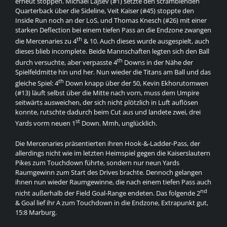
erneut stoppen. Michael Lajsev (#1) setzte den scramblenden
Quarterback über die Sideline, Veit Kaiser (#45) stoppte den
Inside Run noch an der LoS, und Thomas Knesch (#26) mit einer
starken Deflection bei einem tiefen Pass an die Endzone zwangen
th
die Mercenaries zu 4
& 10. Auch dieses wurde ausgespielt, auch
dieses blieb incomplete. Beide Mannschaften legten sich den Ball
th
durch versuchte, aber verpasste 4
Downs in der Nähe der
Spielfeldmitte hin und her. Nun wieder die Titans am Ball und das
th
gleiche Spiel: 4
Down knapp über der 50, Kevin Ekhorutomwen
(#13) läuft selbst über die Mitte nach vorn, muss dem Umpire
seitwärts ausweichen, der sich nicht plötzlich in Luft auflösen
konnte, rutschte dadurch beim Cut aus und landete zwei, drei
st
Yards vorm neuen 1
Down. Mmh, unglücklich.
Die Mercenaries präsentierten ihren Hook-&-Ladder-Pass, der
allerdings nicht wie im letzten Heimspiel gegen die Kaiserslautern
Pikes zum Touchdown führte, sondern nur neun Yards
Raumgewinn zum Start des Drives brachte. Dennoch gelangen
ihnen nun wieder Raumgewinne, die nach einem tiefen Pass auch
nd
nicht außerhalb der Field Goal-Range endeten. Das folgende 2
& Goal lief ihr A zum Touchdown in die Endzone, Extrapunkt gut,
15:8 Marburg.