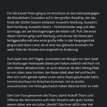
Für die Kassel Titans ging es im Anschluss an das Heimspiel gegen
die Rüsselsheim Crusaders auf in den großen Roadtrip, der das
Ende der 2025er-Season einläutet: Auswärts Marburg, Auswärts
Bad Homburg, Auswärts Mainz – hintereinander weg und alles
Sonntags, wo am Montagmorgen die Arbeit ruft. Puh. Die erste
dieser Fahrten ging nach Marburg, und da war die dieses Jahr
fertiggestellte A49 eine erste große Hilfe. In der Vergangenheit
ging es jwd übers Land, da ist eine neu gebaute Autobahn für
weite Teile der Strecke eine angenehme Änderung.
Zum Spiel: Vor Ort? Regen. Zumindest am Morgen vor dem Spiel.
Die Marburger Heimspiele dieses Jahr haben wirklich viel Pech mit
dem Wetter abbekommen, so auch diesmal. Ab dem Mittag blieb
es von oben zwar trocken, der Rasen blieb aber tief und feucht.
Wer sich nicht gerade Spikes unter seine Cleats geschraubt hatte,
konnte durchaus ins Rutschen kommen. Um es positiv
auszudrücken: Vor Hitze geschwitzt haben diesmal nicht so viele.
Den Coin Toss gewannen die Titans, damit Kickoff Titans und
Offense der Mercenaries aufs Feld. Einzelne sehr gute Tackles
waren dabei, wie von Julian „Bambi“ Däschner (#23) oder Veit