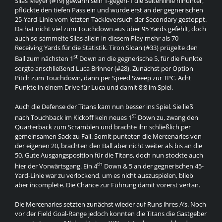
Silas Meyer (#19) gewann sein 1-gegen-1 die Seitenlinie hinunter,
pflückte den tiefen Pass ein und wurde erst an der gegnerischen
25-Yard-Linie vom letzten Tackleversuch der Secondary gestoppt.
Da hat nicht viel zum Touchdown aus über 95 Yards gefehlt, doch
auch so sammelte Silas allein in diesem Play mehr als 70
Receiving Yards für die Statistik. Tiron Sloan (#33) prügelte den
st
Ball zum nächsten 1
Down an die gegnerische 5, für die Punkte
sorgte anschließend Luca Brinner (#28). Zunächst per Option
Pitch zum Touchdown, dann per Speed Sweep zur TPC. Acht
Punkte in einem Drive für Luca und damit 8:8 im Spiel.
Auch die Defense der Titans kam nun besser ins Spiel. Sie ließ
st
nach Touchback im Kickoff kein neues 1
Down zu, zwang den
Quarterback zum Scramblen und brachte ihn schließlich per
gemeinsamen Sack zu Fall. Somit punteten die Mercenaries von
der eigenen 20, brachten den Ball aber nicht weiter als bis an die
50. Gute Ausgangsposition für die Titans, doch nun stockte auch
th
hier der Vorwärtsgang. Ein 4
Down & 5 an der gegnerischen 45-
Yard-Linie war zu verlockend, um es nicht auszuspielen, blieb
aber incomplete. Die Chance zur Führung damit vorerst vertan.
Die Mercenaries setzten zunächst wieder auf Runs ihres A’s. Noch
vor der Field Goal-Range jedoch konnten die Titans die Gastgeber