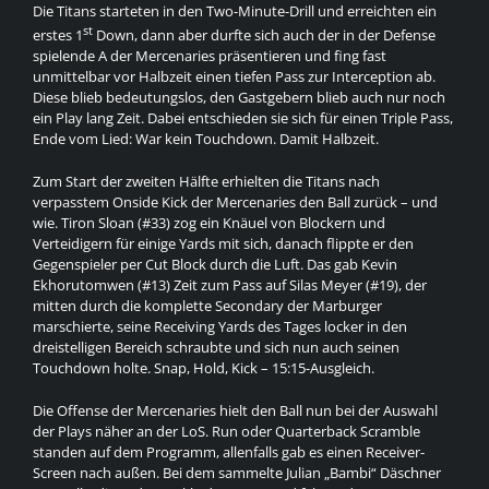
Die Titans starteten in den Two-Minute-Drill und erreichten ein
st
erstes 1
Down, dann aber durfte sich auch der in der Defense
spielende A der Mercenaries präsentieren und fing fast
unmittelbar vor Halbzeit einen tiefen Pass zur Interception ab.
Diese blieb bedeutungslos, den Gastgebern blieb auch nur noch
ein Play lang Zeit. Dabei entschieden sie sich für einen Triple Pass,
Ende vom Lied: War kein Touchdown. Damit Halbzeit.
Zum Start der zweiten Hälfte erhielten die Titans nach
verpasstem Onside Kick der Mercenaries den Ball zurück – und
wie. Tiron Sloan (#33) zog ein Knäuel von Blockern und
Verteidigern für einige Yards mit sich, danach flippte er den
Gegenspieler per Cut Block durch die Luft. Das gab Kevin
Ekhorutomwen (#13) Zeit zum Pass auf Silas Meyer (#19), der
mitten durch die komplette Secondary der Marburger
marschierte, seine Receiving Yards des Tages locker in den
dreistelligen Bereich schraubte und sich nun auch seinen
Touchdown holte. Snap, Hold, Kick – 15:15-Ausgleich.
Die Offense der Mercenaries hielt den Ball nun bei der Auswahl
der Plays näher an der LoS. Run oder Quarterback Scramble
standen auf dem Programm, allenfalls gab es einen Receiver-
Screen nach außen. Bei dem sammelte Julian „Bambi“ Däschner