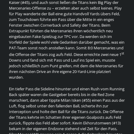
Kaiser (#45), und auch sonst ließen die Titans kein Big Play der
Mercenaries-Offense zu – erzielten aber auch selbst keines. Play
für Play wanderte der Ball eine gute Handvoll Yards übers Feld,
zum Touchdown führte ein Pass über die Mitte in ein enges
Fenster zwischen Cornerback und Safety der Titans. Beim
Extrapunkt führten die Mercenaries ihren wöchentlich neu
eingebauten Fake-Spielzug zur TPC vor. Da werden sich im
Vorfeld der Spiele wohl viele Gedanken darüber gemacht, was ein
PAT-Team sonst noch anstellen kann. Somit 8:0 Mercenaries und
st
die Offense der Titans zog aufs Feld. Diese erreichte zwei neue 1
Downs und fand sich mit Pass und Lauf ins Spiel ein, musste
jedoch schließlich zum Punt greifen, mit dem die Mercenaries für
ihren nächsten Drive an ihre eigene 20-Yard-Linie platziert
wurden.
Ein tiefer Pass die Sideline hinunter und einen Rush vom Running
Back später waren die Gastgeber bereits bis in die Red Zone
marschiert, dann aber tippte Milan Isken (#55) einen Pass aus der
Luft, flog selbst unter den fallenden Ball, sicherte ihn zur
Interception und holte den Ball für die Titans zurück. Die Offense
der Titans kehrte im Schatten ihrer eigenen Goalposts aufs Feld
zurück, flippte das Feld aber sofort. Kevin Ekhorutomwen (#13)
bekam in der eigenen Endzone stehend viel Zeit für den Pass,