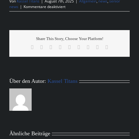
Von
Kassel Titans
|
August 7th, 2025
|
Allgemein
,
news
,
senior
für
news
|
Kommentare deaktiviert
Spielbericht
Kassel
Titans
at
Marburg
Share This Story, Choose Your Platform!
Mercenaries
Facebook
X
Reddit
LinkedIn
WhatsApp
Tumblr
Pinterest
Vk
E-
Mail
Über den Autor:
Kassel Titans
Ähnliche Beiträge