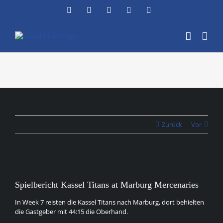
Zum
Facebook
Instagram
YouTube
Flickr
X
Inhalt
springen
Zurück
Vor
Zeige
grösseres
Spielbericht Kassel Titans at Marburg Mercenaries
Bild
In Week 7 reisten die Kassel Titans nach Marburg, dort behielten
die Gastgeber mit 44:15 die Oberhand.