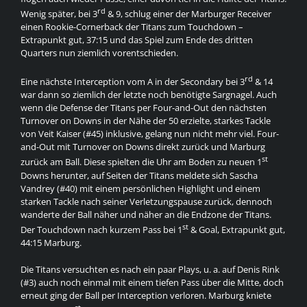
rd
Wenig später, bei 3
& 9, schlug einer der Marburger Receiver
einen Rookie-Cornerback der Titans zum Touchdown –
Extrapunkt gut, 37:15 und das Spiel zum Ende des dritten
Quarters nun ziemlich vorentschieden.
rd
Eine nächste Interception vom A in der Secondary bei 3
& 14
war dann so ziemlich der letzte noch benötigte Sargnagel. Auch
wenn die Defense der Titans per Four-and-Out den nächsten
Turnover on Downs in der Nähe der 50 erzielte, starkes Tackle
von Veit Kaiser (#45) inklusive, gelang nun nicht mehr viel. Four-
and-Out mit Turnover on Downs direkt zurück und Marburg
st
zurück am Ball. Diese spielten die Uhr am Boden zu neuen 1
Downs herunter, auf Seiten der Titans meldete sich Sascha
Vandrey (#40) mit einem persönlichen Highlight und einem
starken Tackle nach seiner Verletzungspause zurück, dennoch
wanderte der Ball näher und näher an die Endzone der Titans.
st
Der Touchdown nach kurzem Pass bei 1
& Goal, Extrapunkt gut,
44:15 Marburg.
Die Titans versuchten es nach ein paar Plays, u. a. auf Denis Rink
(#3) auch noch einmal mit einem tiefen Pass über die Mitte, doch
erneut ging der Ball per Interception verloren. Marburg kniete