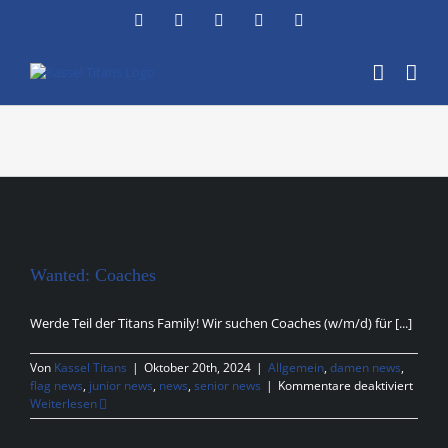
Zum
Facebook
Instagram
YouTube
Flickr
X
Inhalt
springen
Wanted: Coaches
Werde Teil der Titans Family! Wir suchen Coaches (w/m/d) für [...]
Von
Kassel Titans
|
Oktober 20th, 2024
|
Allgemein
,
damen news
,
für
flag news
,
junior news
,
news
,
senior news
|
Kommentare deaktiviert
Wante
Weiterlesen
Coach