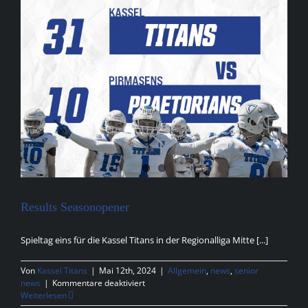
Results Seasonopener
Spieltag eins für die Kassel Titans in der Regionalliga Mitte [...]
Von
Kassel Titans
|
Mai 12th, 2024
|
Allgemein
,
news
,
senior
für
news
|
Kommentare deaktiviert
Results
Weiterlesen
Seasonopener