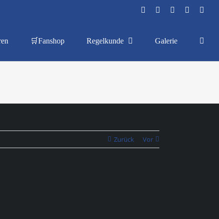
Facebook
Instagram
YouTube
Flickr
X
ren
🛒Fanshop
Regelkunde
Galerie
Zurück
Vor