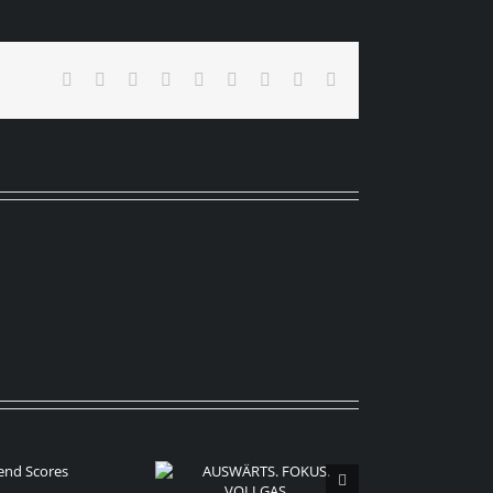
Facebook
X
Reddit
LinkedIn
WhatsApp
Tumblr
Pinterest
Vk
E-
Mail