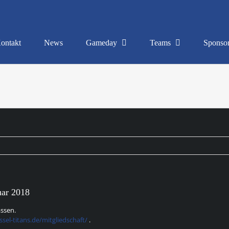
ontakt
News
Gameday
Teams
Sponso
nuar 2018
assen.
sel-titans.de/mitgliedschaft/
.