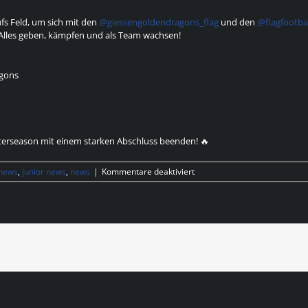
fs Feld, um sich mit den
@giessengoldendragons_flag
und den
@flagfootba
: Alles geben, kämpfen und als Team wachsen!
agons
nterseason mit einem starken Abschluss beenden! 🔥
für
 news
,
junior news
,
news
|
Kommentare deaktiviert
U13
FLAGTURNIER