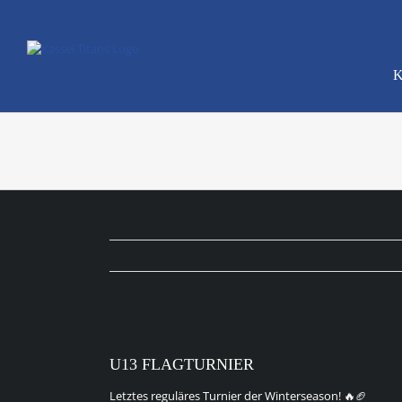
Zum
Inhalt
springen
K
Zeige
grösseres
U13 FLAGTURNIER
Bild
Letztes reguläres Turnier der Winterseason! 🔥🏈