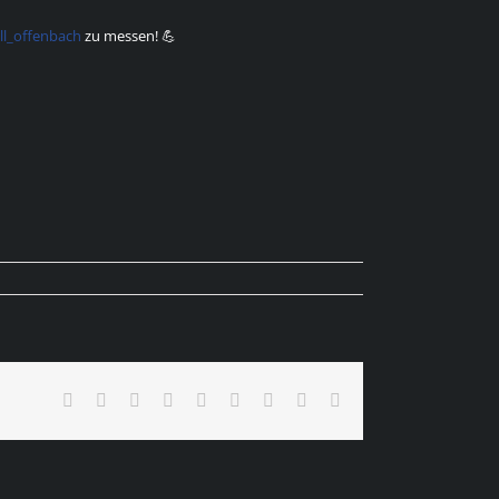
ll_offenbach
zu messen! 💪
Facebook
X
Reddit
LinkedIn
WhatsApp
Tumblr
Pinterest
Vk
E-
Mail