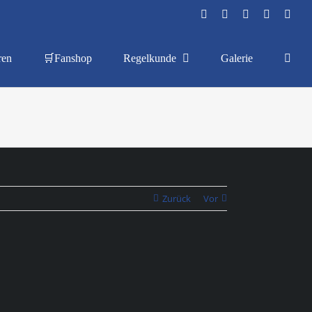
Facebook
Instagram
YouTube
Flickr
X
ren
🛒Fanshop
Regelkunde
Galerie
Zurück
Vor