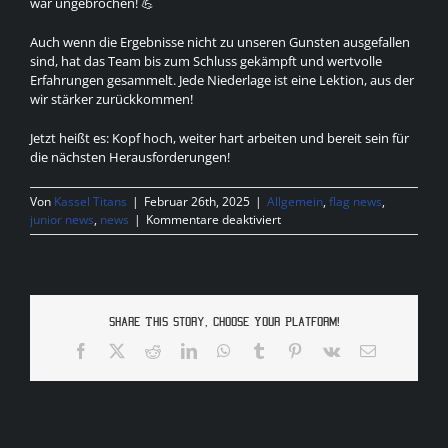
war ungebrochen! 💪
Auch wenn die Ergebnisse nicht zu unseren Gunsten ausgefallen
sind, hat das Team bis zum Schluss gekämpft und wertvolle
Erfahrungen gesammelt. Jede Niederlage ist eine Lektion, aus der
wir stärker zurückkommen!
Jetzt heißt es: Kopf hoch, weiter hart arbeiten und bereit sein für
die nächsten Herausforderungen!
Von
Kassel Titans
|
Februar 26th, 2025
|
Allgemein
,
flag news
,
für
junior news
,
news
|
Kommentare deaktiviert
U13
Results
Share This Story, Choose Your Platform!
Facebook
X
Reddit
LinkedIn
WhatsApp
Tumblr
Pinterest
Vk
E-
Mail