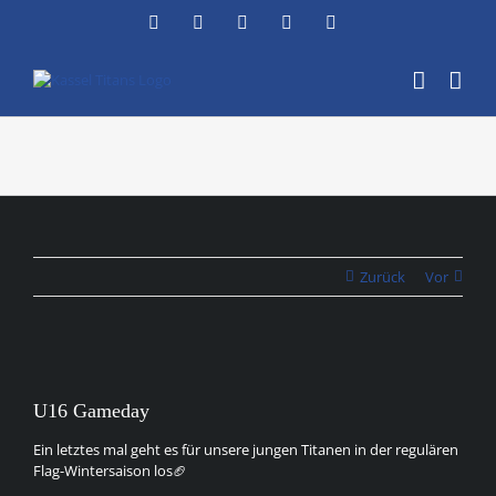
Zum
Facebook
Instagram
YouTube
Flickr
X
Inhalt
springen
Zurück
Vor
Zeige
grösseres
U16 Gameday
Bild
Ein letztes mal geht es für unsere jungen Titanen in der regulären
Flag-Wintersaison los🏈