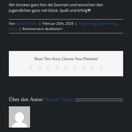
Wir drücken ganz fest die Daumen und wünschen den
Jugendlichen ganz viel Glück, Spaß und Erfolg💙
Von
Kassel Titans
|
Februar 20th, 2026
|
Allgemein
,
junior news
,
für
news
|
Kommentare deaktiviert
U16
Gameday
Share This Story, Choose Your Platform!
Facebook
X
Reddit
LinkedIn
WhatsApp
Tumblr
Pinterest
Vk
E-
Mail
Über den Autor:
Kassel Titans