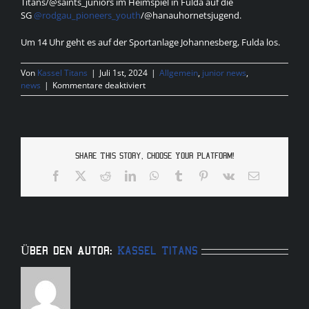
Titans/@saints_juniors im Heimspiel in Fulda auf die
SG
@rodgau_pioneers_youth
/@hanauhornetsjugend.
Um 14 Uhr geht es auf der Sportanlage Johannesberg, Fulda los.
Von
Kassel Titans
|
Juli 1st, 2024
|
Allgemein
,
junior news
,
für
news
|
Kommentare deaktiviert
U19
Gameday
Share This Story, Choose Your Platform!
Facebook
X
Reddit
LinkedIn
WhatsApp
Tumblr
Pinterest
Vk
E-
Mail
Über den Autor:
Kassel Titans