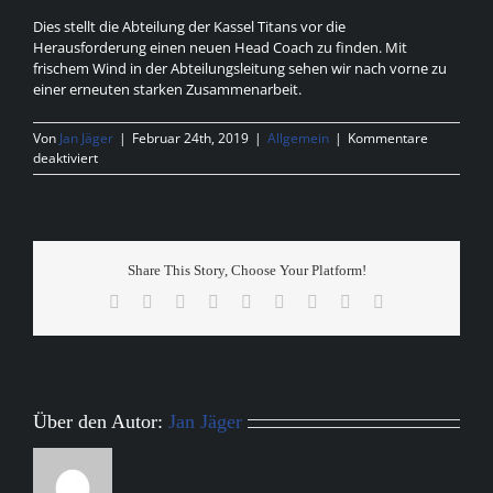
Dies stellt die Abteilung der Kassel Titans vor die
Herausforderung einen neuen Head Coach zu finden. Mit
frischem Wind in der Abteilungsleitung sehen wir nach vorne zu
einer erneuten starken Zusammenarbeit.
Von
Jan Jäger
|
Februar 24th, 2019
|
Allgemein
|
Kommentare
für
deaktiviert
Abschied
unseres
Head
Coach
Share This Story, Choose Your Platform!
Facebook
X
Reddit
LinkedIn
WhatsApp
Tumblr
Pinterest
Vk
E-
Mail
Über den Autor:
Jan Jäger