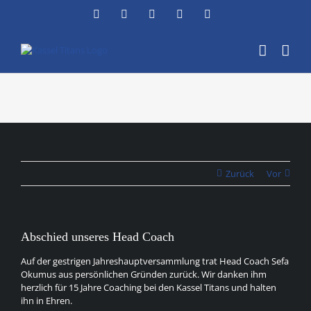
Zum
Facebook
Instagram
YouTube
Flickr
X
Inhalt
springen
Zurück
Vor
Abschied unseres Head Coach
Auf der gestrigen Jahreshauptversammlung trat Head Coach Sefa
Okumus aus persönlichen Gründen zurück. Wir danken ihm
herzlich für 15 Jahre Coaching bei den Kassel Titans und halten
ihn in Ehren.