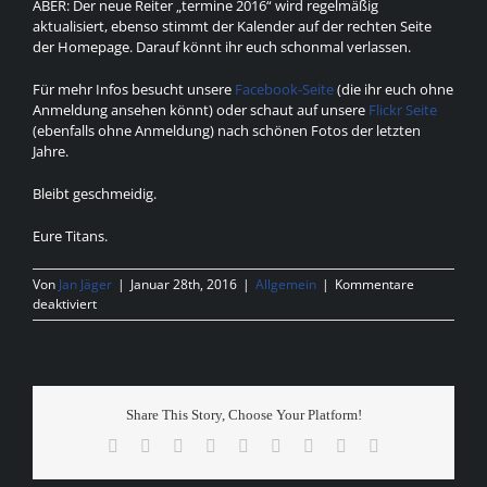
ABER: Der neue Reiter „termine 2016“ wird regelmäßig
aktualisiert, ebenso stimmt der Kalender auf der rechten Seite
der Homepage. Darauf könnt ihr euch schonmal verlassen.
Für mehr Infos besucht unsere
Facebook-Seite
(die ihr euch ohne
Anmeldung ansehen könnt) oder schaut auf unsere
Flickr Seite
(ebenfalls ohne Anmeldung) nach schönen Fotos der letzten
Jahre.
Bleibt geschmeidig.
Eure Titans.
Von
Jan Jäger
|
Januar 28th, 2016
|
Allgemein
|
Kommentare
für
deaktiviert
Die
Homepage
IST
aktuell!
Share This Story, Choose Your Platform!
Facebook
X
Reddit
LinkedIn
WhatsApp
Tumblr
Pinterest
Vk
E-
Mail