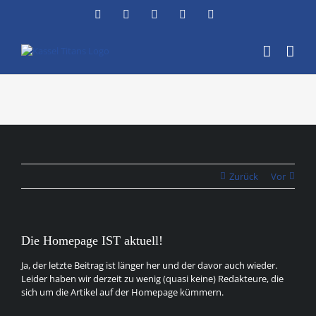
Zum
Facebook
Instagram
YouTube
Flickr
X
Inhalt
springen
Zurück
Vor
Die Homepage IST aktuell!
Ja, der letzte Beitrag ist länger her und der davor auch wieder.
Leider haben wir derzeit zu wenig (quasi keine) Redakteure, die
sich um die Artikel auf der Homepage kümmern.