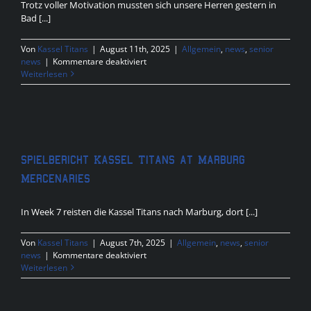
Trotz voller Motivation mussten sich unsere Herren gestern in
Bad [...]
Von
Kassel Titans
|
August 11th, 2025
|
Allgemein
,
news
,
senior
für
news
|
Kommentare deaktiviert
Results
Weiterlesen
Gameday
Spielbericht Kassel Titans at Marburg
Mercenaries
In Week 7 reisten die Kassel Titans nach Marburg, dort [...]
Von
Kassel Titans
|
August 7th, 2025
|
Allgemein
,
news
,
senior
für
news
|
Kommentare deaktiviert
Spielbericht
Weiterlesen
Kassel
Titans
at