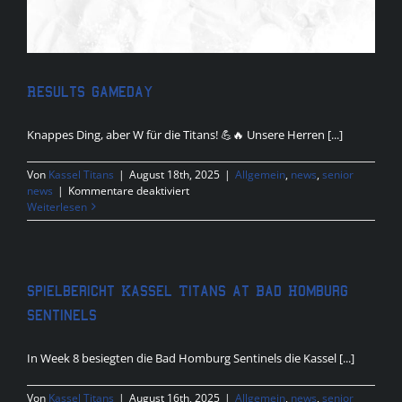
Results Gameday
Knappes Ding, aber W für die Titans! 💪🔥 Unsere Herren [...]
Von
Kassel Titans
|
August 18th, 2025
|
Allgemein
,
news
,
senior
für
news
|
Kommentare deaktiviert
Results
Weiterlesen
Gameday
Spielbericht Kassel Titans at Bad Homburg
Sentinels
In Week 8 besiegten die Bad Homburg Sentinels die Kassel [...]
Von
Kassel Titans
|
August 16th, 2025
|
Allgemein
,
news
,
senior