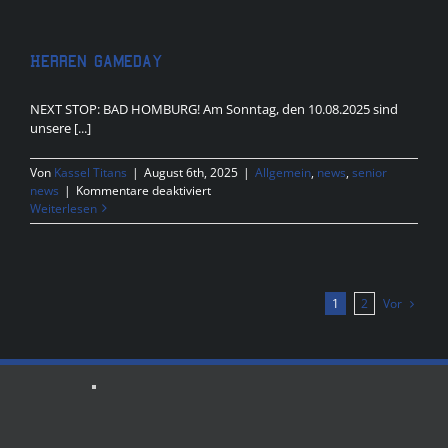
Marburg
Mercenaries
Herren Gameday
NEXT STOP: BAD HOMBURG! Am Sonntag, den 10.08.2025 sind
unsere [...]
Von
Kassel Titans
|
August 6th, 2025
|
Allgemein
,
news
,
senior
für
news
|
Kommentare deaktiviert
Herren
Weiterlesen
Gameday
Vor
1
2