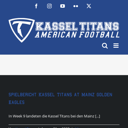
Zum
Facebook
Instagram
YouTube
Flickr
X
Inhalt
springen
Spielbericht Kassel Titans at Mainz Golden
Eagles
In Week 9 landeten die Kassel Titans bei den Mainz [...]