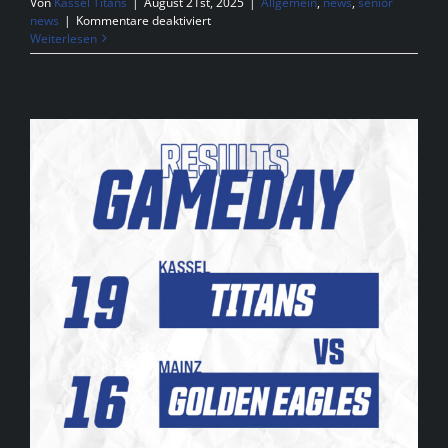
Von
Kassel Titans
|
August 21st, 2025
|
Allgemein
,
news
,
senior
für
news
|
Kommentare deaktiviert
Spielbericht
Weiterlesen
Kassel
Titans
at
Mainz
Golden
Eagles