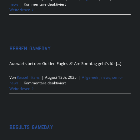
für
news
|
Kommentare deaktiviert
Spielbericht
Weiterlesen
Kassel
Titans
at
Bad
Homburg
Sentinels
Herren Gameday
Auswärts bei den Golden Eagles 🏈 Am Sonntag geht’s für [...]
Von
Kassel Titans
|
August 13th, 2025
|
Allgemein
,
news
,
senior
für
news
|
Kommentare deaktiviert
Herren
Weiterlesen
Gameday
Results Gameday