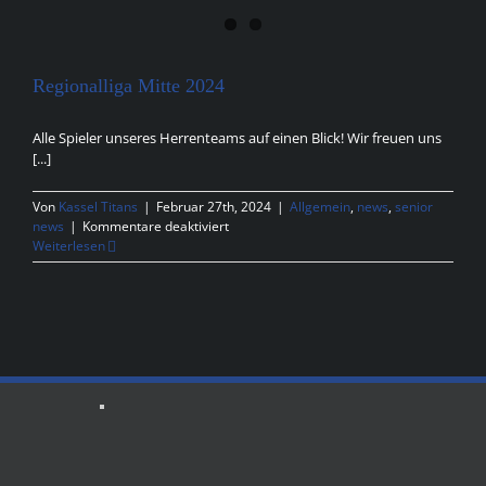
Regionalliga Mitte 2024
Alle Spieler unseres Herrenteams auf einen Blick! Wir freuen uns
[...]
Von
Kassel Titans
|
Februar 27th, 2024
|
Allgemein
,
news
,
senior
für
news
|
Kommentare deaktiviert
Regionalliga
Weiterlesen
Mitte
2024