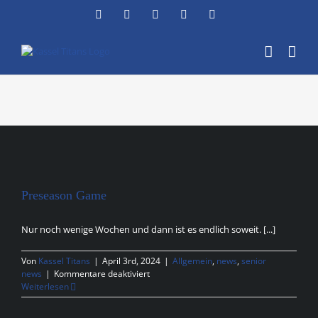
Zum
Facebook
Instagram
YouTube
Flickr
X
Inhalt
springen
Preseason Game
Nur noch wenige Wochen und dann ist es endlich soweit. [...]
Von
Kassel Titans
|
April 3rd, 2024
|
Allgemein
,
news
,
senior
für
news
|
Kommentare deaktiviert
Preseason
Weiterlesen
Game