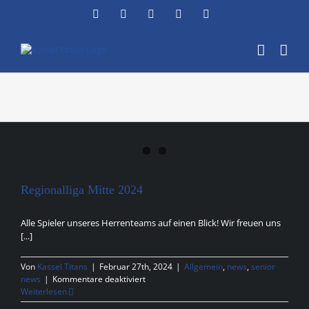
Zum
Facebook
Instagram
YouTube
Flickr
X
Inhalt
springen
Regionalliga Mitte 2024
Alle Spieler unseres Herrenteams auf einen Blick! Wir freuen uns
[...]
Von
Kassel Titans
|
Februar 27th, 2024
|
Allgemein
,
news
,
senior
für
news
|
Kommentare deaktiviert
Regionalliga
Weiterlesen
Mitte