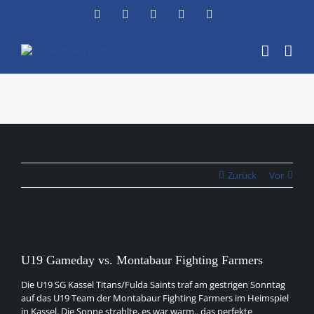
Zum
Facebook
Instagram
YouTube
Flickr
X
Inhalt
springen
Zurück
Vor
Zeige
grösseres
U19 Gameday vs. Montabaur Fighting Farmers
Bild
Die U19 SG Kassel Titans/Fulda Saints traf am gestrigen Sonntag
auf das U19 Team der Montabaur Fighting Farmers im Heimspiel
in Kassel. Die Sonne strahlte, es war warm.. das perfekte