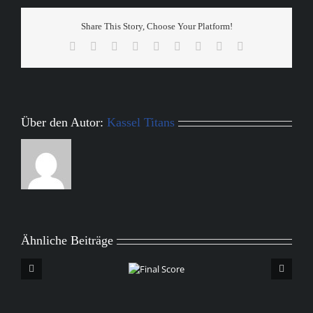
Montabaur
Fighting
Share This Story, Choose Your Platform!
Farmers
Facebook
X
Reddit
LinkedIn
WhatsApp
Tumblr
Pinterest
Vk
E-
Mail
Über den Autor:
Kassel Titans
Ähnliche Beiträge
Final
Score