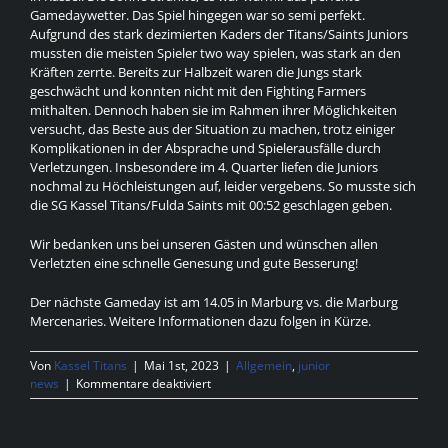
Gamedaywetter. Das Spiel hingegen war so semi perfekt.
Aufgrund des stark dezimierten Kaders der Titans/Saints Juniors
mussten die meisten Spieler two way spielen, was stark an den
Kräften zerrte. Bereits zur Halbzeit waren die Jungs stark
geschwächt und konnten nicht mit den Fighting Farmers
mithalten. Dennoch haben sie im Rahmen ihrer Möglichkeiten
versucht, das Beste aus der Situation zu machen, trotz einiger
Komplikationen in der Absprache und Spielerausfälle durch
Verletzungen. Insbesondere im 4. Quarter liefen die Juniors
nochmal zu Höchleistungen auf, leider vergebens. So musste sich
die SG Kassel Titans/Fulda Saints mit 00:52 geschlagen geben.
Wir bedanken uns bei unseren Gästen und wünschen allen
Verletzten eine schnelle Genesung und gute Besserung!
Der nächste Gameday ist am 14.05 in Marburg vs. die Marburg
Mercenaries. Weitere Informationen dazu folgen in Kürze.
Von
Kassel Titans
|
Mai 1st, 2023
|
Allgemein
,
junior
für
news
|
Kommentare deaktiviert
U19
Gameday
vs.